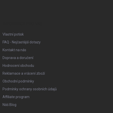
á
p
a
t
í
INFORMACE PRO VÁS
Vlastní potisk
FAQ - Nejčastější dotazy
Kontakt na nás
Doprava a doručení
Hodnocení obchodu
Reklamace a vrácení zboží
Obchodní podmínky
Podmínky ochrany osobních údajů
Affiliate program
Náš Blog