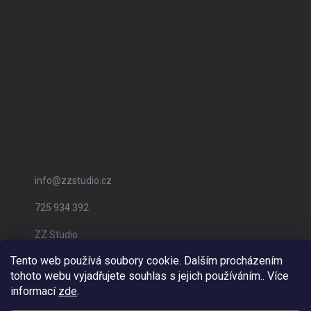
FACEBOOK
PŘIJÍMÁME ONLINE PLATBY
KONTAKT
info
@
zzstudio.cz
725 934 392
ZZ Studio
Tento web používá soubory cookie. Dalším procházením
zzstudio_cz
tohoto webu vyjadřujete souhlas s jejich používáním.. Více
informací
zde
.