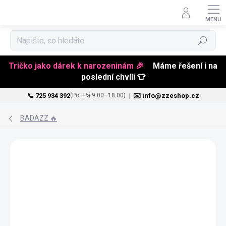
Hledat
Tričko jako dárek k narozeninám 🎉
Máme řešení i na
poslední chvíli 👕
📞 725 934 392
|
✉️ info@zzeshop.cz
(Po–Pá 9:00–18:00)
Přejít
na
BADAZZ 🔥
obsah