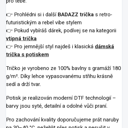
pro tebe.
👉 Prohlédni si i další
BADAZZ trička
s retro-
futuristickým a rebel vibe stylem
👉 Pokud vybíráš dárek, podívej se na kategorii
vtipná trička
👉 Pro jemnější styl najdeš i klasická
dámská
trička s potiskem
Tričko je vyrobeno ze 100% bavlny s gramáží 180
g/m². Díky lehce vypasovanému střihu krásně
sedí a drží tvar.
Potisk je realizován moderní DTF technologií –
barvy jsou syté, detailní a odolné vůči praní.
Pro zachování kvality doporučujeme prát naruby
na 30–40 °C, nežehlit přes potisk a nesušit v