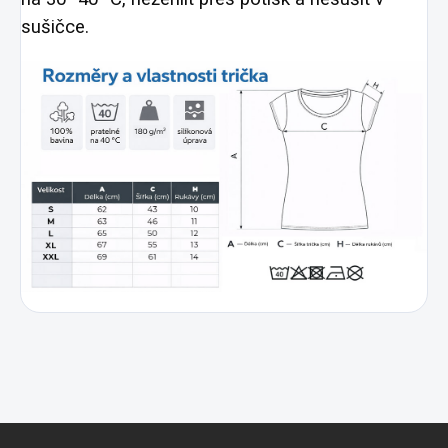
sušičce.
Z