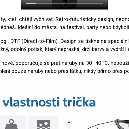
 kteří chtějí vyčnívat. Retro-futuristický design, neono
hlédneš. Ideální do města, na festival, párty nebo kdykol
gií DTF (Direct-to-Film). Design se tiskne na speciální 
žný, odolný potisk, který nepraská, drží barvy a vydrží i
o nové, doporučuje se prát naruby na 30–40 °C, nepoužív
hlení pouze naruby nebo přes látku, nikdy přímo přes po