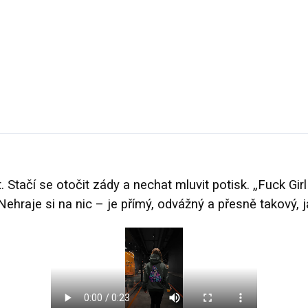
- Královská Modrá
05 - Královská Modrá
- Červená
09 - Khaki
07 - Červená
- Tyrkysová
 Stačí se otočit zády a nechat mluvit potisk. „Fuck Girl 
ehraje si na nic – je přímý, odvážný a přesně takový, j