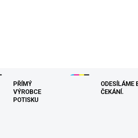
✅ Výrazný BADAZZ desi
✅ Outfit, který řekne vše
✅ Pohodlí na celý den
✅ Styl pro město i párty
✅ MUST HAVE vibe pro 
DETAILNÍ INFORMACE
PŘÍMÝ
ODESÍLÁME 
VÝROBCE
ČEKÁNÍ.
POTISKU