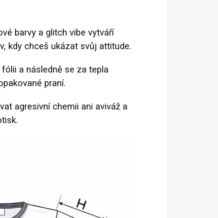
vé barvy a glitch vibe vytváří
iv, kdy chceš ukázat svůj attitude.
fólii a následně se za tepla
 opakované praní.
at agresivní chemii ani aviváž a
tisk.