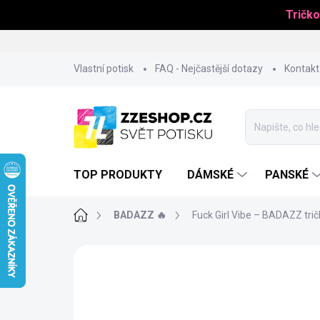
Tričko
Přejít
Vlastní potisk
FAQ - Nejčastější dotazy
Kontakt
na
obsah
TOP PRODUKTY
DÁMSKÉ
PANSKÉ
Domů
BADAZZ 🔥
Fuck Girl Vibe – BADAZZ tričk