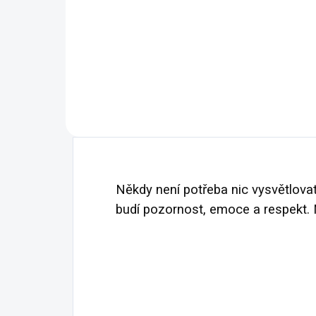
05 - Královská Modrá
05 
40 - Purpurová
07 
67 - Tmavá Břidlice
44 
Někdy není potřeba nic vysvětlovat.
budí pozornost, emoce a respekt. N