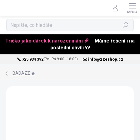
Hledat
Tričko jako dárek k narozeninám 🎉
Máme řešení i na
poslední chvíli 👕
📞 725 934 392
|
✉️ info@zzeshop.cz
(Po–Pá 9:00–18:00)
Přejít
na
BADAZZ 🔥
obsah