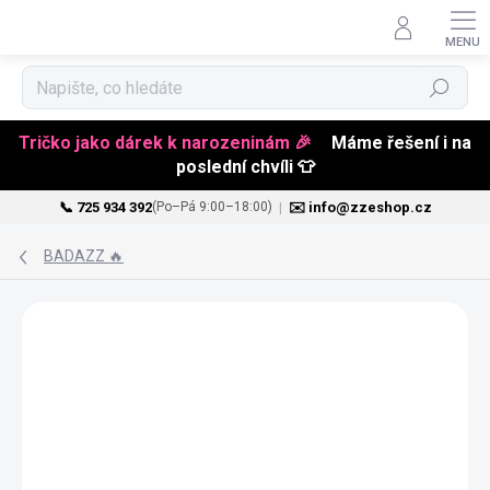
Hledat
Tričko jako dárek k narozeninám 🎉
Máme řešení i na
poslední chvíli 👕
📞 725 934 392
|
✉️ info@zzeshop.cz
(Po–Pá 9:00–18:00)
Přejít
na
BADAZZ 🔥
obsah