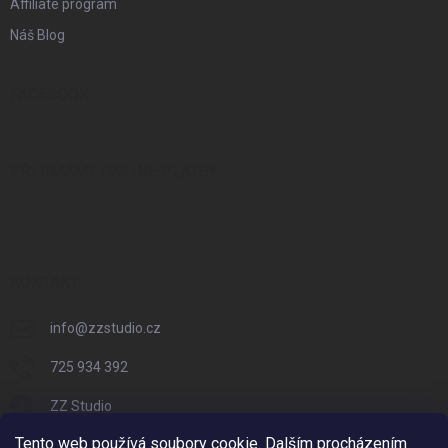
Affiliate program
Náš Blog
FACEBOOK
PŘIJÍMÁME ONLINE PLATBY
KONTAKT
info
@
zzstudio.cz
725 934 392
ZZ Studio
Tento web používá soubory cookie. Dalším procházením
zzstudio_cz