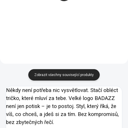
589 Kč
1 469 Kč
streetwear, moderní
streetwear mikina,
Detail
Detail
styl, trendy tričko pro
neon glitch styl,
ženy
moderní design pro
02 -
05 -
02 -
05 -
00 -
01 -
07 -
00 -
01 -
04 -
Námořní
Královská
Námořní
Královská
ženy
Bílá
Černá
Červená
Bílá
Černá
Žlutá
Modrá
Modrá
Modrá
Modrá
67 -
09 -
44 -
40 -
Tmavá
Khaki
Tyrkysová
Purpurová
BADAZZ dámská mikina |
Břidlice
streetwear mikina s
potiskem
Zobrazit všechny související produkty
Někdy není potřeba nic vysvětlovat. Stačí obléct
tričko, které mluví za tebe. Velké logo BADAZZ
není jen potisk – je to postoj. Styl, který říká, že
víš, co chceš, a jdeš si za tím. Bez kompromisů,
bez zbytečných řečí.