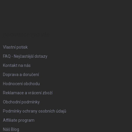
Z
á
p
a
t
í
INFORMACE PRO VÁS
Vlastní potisk
FAQ - Nejčastější dotazy
Kontakt na nás
Doprava a doručení
Hodnocení obchodu
Reklamace a vrácení zboží
Obchodní podmínky
Podmínky ochrany osobních údajů
Affiliate program
Náš Blog