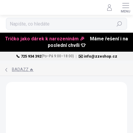
Hledat
Tričko jako dárek k narozeninám 🎉
Máme řešení i na
poslední chvíli 👕
📞 725 934 392
|
✉️ info@zzeshop.cz
(Po–Pá 9:00–18:00)
Přejít
na
BADAZZ 🔥
obsah