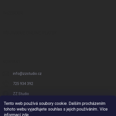
FACEBOOK
PŘIJÍMÁME ONLINE PLATBY
KONTAKT
info
@
zzstudio.cz
725 934 392
ZZ Studio
Tento web používá soubory cookie. Dalším procházením
zzstudio_cz
tohoto webu vyjadřujete souhlas s jejich používáním.. Více
informací
zde
.