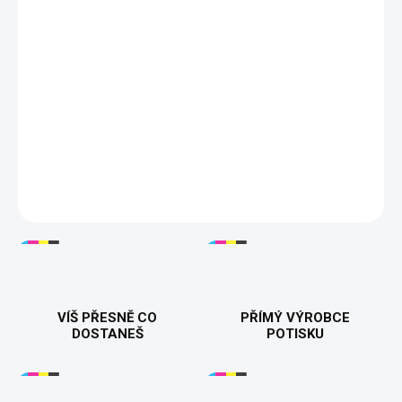
nuda, jen čistý vibe, který si jede svoje pravidla.
✅ Výrazný BADAZZ design, který zaujme
✅ Okamžitě lepší outfit bez námahy
✅ Pohodlí na celý den
✅ Hodí se do města i na párty
✅ MUST HAVE pro moderní styl
DETAILNÍ INFORMACE
VÍŠ PŘESNĚ CO
PŘÍMÝ VÝROBCE
DOSTANEŠ
POTISKU