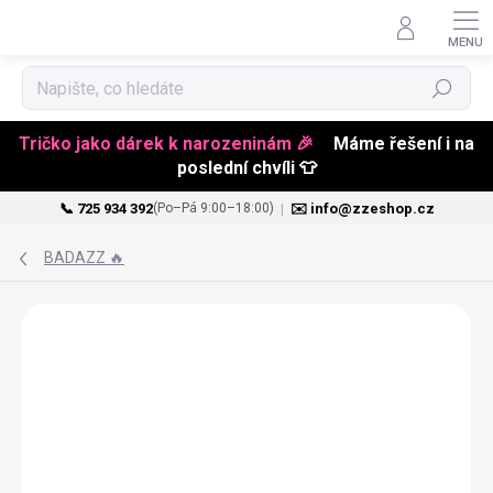
Hledat
Tričko jako dárek k narozeninám 🎉
Máme řešení i na
poslední chvíli 👕
📞 725 934 392
|
✉️ info@zzeshop.cz
(Po–Pá 9:00–18:00)
Přejít
na
BADAZZ 🔥
obsah