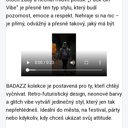
Vibe“ je přesně ten typ stylu, který budí
pozornost, emoce a respekt. Nehraje si na nic –
je přímý, odvážný a přesně takový, jaký má být.
BADAZZ kolekce je postavená pro ty, kteří chtějí
vyčnívat. Retro-futuristický design, neonové barvy
a glitch vibe vytváří jedinečný styl, který jen tak
nepřehlédneš. Ideální do města, na festival, párty
nebo kdykoliv, kdy chceš ukázat svůj attitude.