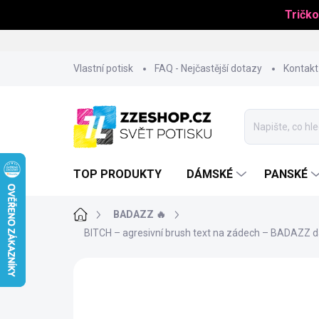
Tričko
Přejít
Vlastní potisk
FAQ - Nejčastější dotazy
Kontakt
na
obsah
TOP PRODUKTY
DÁMSKÉ
PANSKÉ
Domů
BADAZZ 🔥
BITCH – agresivní brush text na zádech – BADAZZ dám