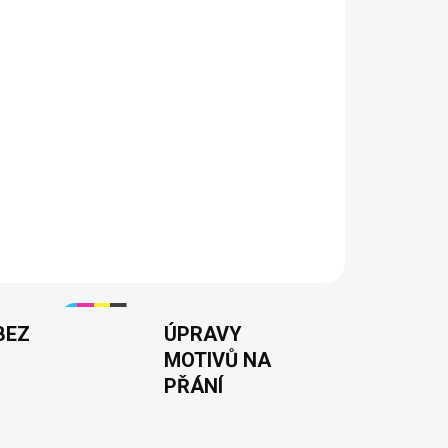
ez vysvětlování. Styl, který nejde
 zádech
reetwear vibe
ý styl
 i na party
BEZ
ÚPRAVY
MOTIVŮ NA
PŘÁNÍ