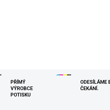
zádech
je čistý postoj b
ignorovat.
✅ výrazný brush text na
✅
BADAZZ kolekce
, st
✅ agresivní a sebevědom
✅ ideální outfit do města
✅ tričko, které zaujme
DETAILNÍ INFORMACE
PŘÍMÝ
ODESÍLÁME 
VÝROBCE
ČEKÁNÍ.
POTISKU