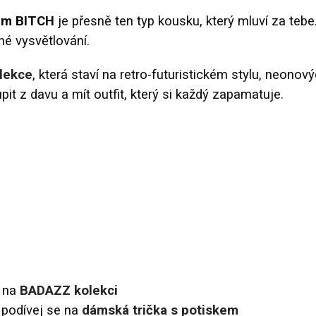
em BITCH
je přesně ten typ kousku, který mluví za tebe.
né vysvětlování.
lekce
, která staví na retro-futuristickém stylu, neonov
upit z davu a mít outfit, který si každý zapamatuje.
i na
BADAZZ kolekci
 podívej se na
dámská trička s potiskem