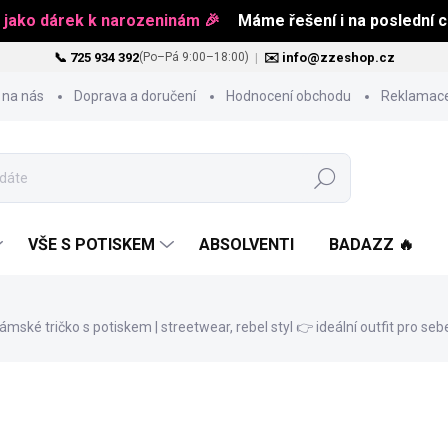
 jako dárek k narozeninám 🎉
Máme řešení i na poslední ch
📞 725 934 392
|
✉️ info@zzeshop.cz
(Po–Pá 9:00–18:00)
 na nás
Doprava a doručení
Hodnocení obchodu
Reklamace
Hledat
VŠE S POTISKEM
ABSOLVENTI
BADAZZ 🔥
ské tričko s potiskem | streetwear, rebel styl
👉 ideální outfit pro se
1 449 Kč
Měrná
ZVOLTE VARIANTU
cena: