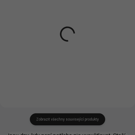
VYROBÍME A ODEŠLEME DO 2 DNŮ
VYROBÍME A ODEŠLEME DO 2 DNŮ
(>5 KS)
(>5 KS)
BADAZZ Logo Velké
BADAZZ Logo Velké
– Dámské tričko s
– Pánské tričko s
potiskem |
potiskem |
589 Kč
589 Kč
od
streetwear, moderní
streetwear, moderní
Detail
Detail
styl, trendy tričko pro
styl, trendy tričko pro
ženy
muže
02 -
05 -
02 -
05 -
00 -
01 -
07 -
00 -
01 -
07 -
Námořní
Královská
Námořní
Královská
Bílá
Černá
Červená
Bílá
Černá
Červená
Modrá
Modrá
Modrá
Modrá
09 -
44 -
Khaki
Tyrkysová
Zobrazit všechny související produkty