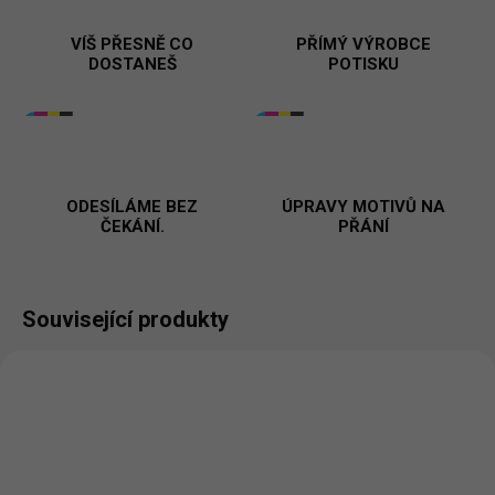
VÍŠ PŘESNĚ CO
PŘÍMÝ VÝROBCE
DOSTANEŠ
POTISKU
ODESÍLÁME BEZ
ÚPRAVY MOTIVŮ NA
ČEKÁNÍ.
PŘÁNÍ
Související produkty