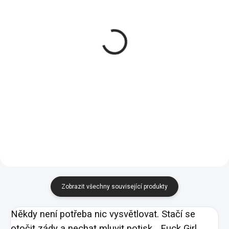
VYROBÍME A ODEŠLEME DO 2 DNŮ
VYROBÍME A ODEŠLEME DO 2 DNŮ
(>5 KS)
(>5 KS)
Fuck Off Girl Vibe –
BADAZZ Logo Velké
BADAZZ dámská
– Dámské tričko s
mikina s potiskem |
potiskem |
1 469 Kč
589 Kč
streetwear mikina,
streetwear, moderní
Detail
Detail
neon glitch styl,
styl, trendy tričko pro
moderní design pro
ženy
02 -
05 -
02 -
05 -
00 -
01 -
04 -
00 -
01 -
07 -
Námořní
Královská
Námořní
Královská
ženy
Bílá
Černá
Žlutá
Bílá
Černá
Červená
Modrá
Modrá
Modrá
Modrá
67 -
40 -
09 -
44 -
Tmavá
Purpurová
Khaki
Tyrkysová
BADAZZ dámská mikina |
Břidlice
streetwear mikina s
potiskem
Zobrazit všechny související produkty
Někdy není potřeba nic vysvětlovat. Stačí se
otočit zády a nechat mluvit potisk. „Fuck Girl