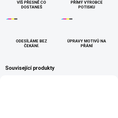
VÍŠ PŘESNĚ CO
PŘÍMÝ VÝROBCE
DOSTANEŠ
POTISKU
ODESÍLÁME BEZ
ÚPRAVY MOTIVŮ NA
ČEKÁNÍ.
PŘÁNÍ
Související produkty