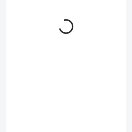
629 Kč
Měrná
ZVOLTE VARIANTU
cena:
00 - BÍLÁ
01 - ČERNÁ
02 - NÁMOŘNÍ MODRÁ
BARVA
?
05 - KRÁLOVSKÁ MODRÁ
07 - ČERVENÁ
09 - KHAKI
44 - TYRKYSOVÁ
DOSTUPNÉ
PRODUKTY
UNISEX/PÁNSKÉ TRIČKO
DÁMSKÉ TRIČKO
?
VELIKOST
S
M
L
XL
XXL
3XL
?
DORUČÍME DO:
ZVOLTE VARIANTU
MOŽNOSTI DORUČENÍ