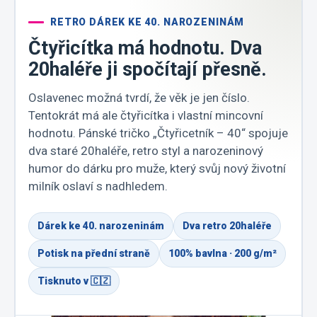
RETRO DÁREK KE 40. NAROZENINÁM
Čtyřicítka má hodnotu. Dva
20haléře ji spočítají přesně.
Oslavenec možná tvrdí, že věk je jen číslo.
Tentokrát má ale čtyřicítka i vlastní mincovní
hodnotu. Pánské tričko „Čtyřicetník – 40“ spojuje
dva staré 20haléře, retro styl a narozeninový
humor do dárku pro muže, který svůj nový životní
milník oslaví s nadhledem.
Dárek ke 40. narozeninám
Dva retro 20haléře
Potisk na přední straně
100% bavlna · 200 g/m²
Tisknuto v 🇨🇿