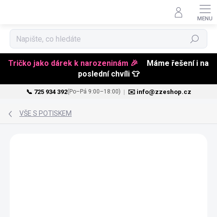
Hledat
Tričko jako dárek k narozeninám 🎉
Máme řešení i na
poslední chvíli 👕
📞 725 934 392
|
✉️ info@zzeshop.cz
(Po–Pá 9:00–18:00)
Přejít
na
VŠE S POTISKEM
obsah