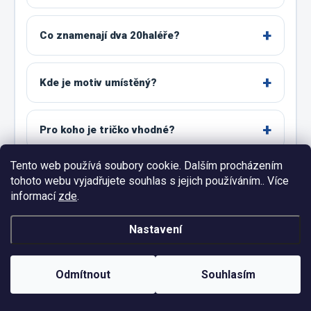
Co znamenají dva 20haléře?
Kde je motiv umístěný?
Pro koho je tričko vhodné?
Tento web používá soubory cookie. Dalším procházením
Jaké velikosti lze objednat?
tohoto webu vyjadřujete souhlas s jejich používáním.. Více
informací
zde
.
Jak správně vybrat velikost?
Nastavení
Co zvolit mezi dvěma velikostmi?
Odmítnout
Souhlasím