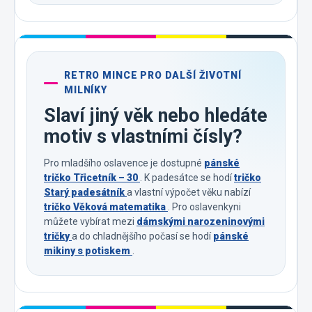
RETRO MINCE PRO DALŠÍ ŽIVOTNÍ
MILNÍKY
Slaví jiný věk nebo hledáte
motiv s vlastními čísly?
Pro mladšího oslavence je dostupné
pánské
tričko Třicetník – 30
. K padesátce se hodí
tričko
Starý padesátník
a vlastní výpočet věku nabízí
tričko Věková matematika
. Pro oslavenkyni
můžete vybírat mezi
dámskými narozeninovými
tričky
a do chladnějšího počasí se hodí
pánské
mikiny s potiskem
.