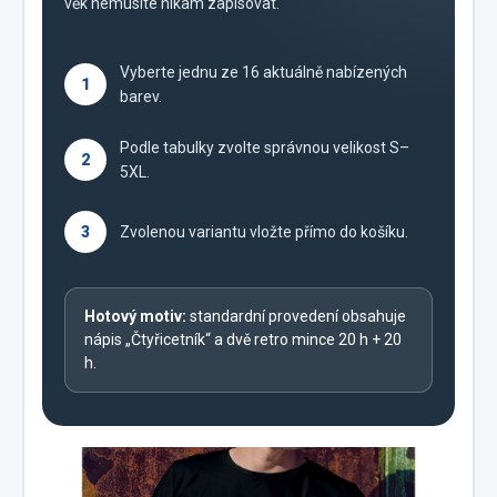
věk nemusíte nikam zapisovat.
Vyberte jednu ze 16 aktuálně nabízených
1
barev.
Podle tabulky zvolte správnou velikost S–
2
5XL.
3
Zvolenou variantu vložte přímo do košíku.
Hotový motiv:
standardní provedení obsahuje
nápis „Čtyřicetník“ a dvě retro mince 20 h + 20
h.