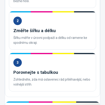
běžně nosí.
2
Změřte šířku a délku
Šířku měřte v úrovni podpaží a délku od ramene ke
spodnímu okraji.
3
Porovnejte s tabulkou
Zohledněte, zda má oslavenec rád přiléhavější, nebo
volnější střih.