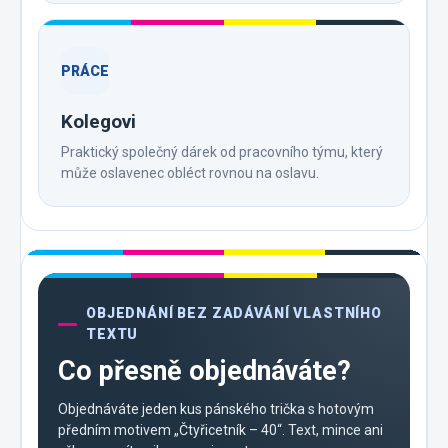
PRÁCE
Kolegovi
Praktický společný dárek od pracovního týmu, který
může oslavenec obléct rovnou na oslavu.
OBJEDNÁNÍ BEZ ZADÁVÁNÍ VLASTNÍHO
TEXTU
Co přesně objednáváte?
Objednáváte jeden kus pánského trička s hotovým
předním motivem „Čtyřicetník – 40“. Text, mince ani