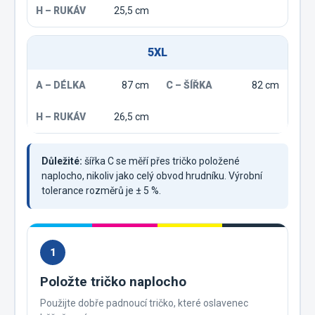
25,5 cm
5XL
87 cm
82 cm
26,5 cm
Důležité:
šířka C se měří přes tričko položené
naplocho, nikoliv jako celý obvod hrudníku. Výrobní
tolerance rozměrů je ± 5 %.
1
Položte tričko naplocho
Použijte dobře padnoucí tričko, které oslavenec