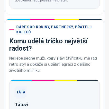
dovolenou nebo posezení s přáteli.
DÁREK OD RODINY, PARTNERKY, PŘÁTEL I
KOLEGŮ
Komu udělá tričko největší
radost?
Nejlépe sedne muži, který slaví čtyřicítku, má rád
retro styl a dokáže si udělat legraci z dalšího
životního milníku.
TÁTA
Tátovi