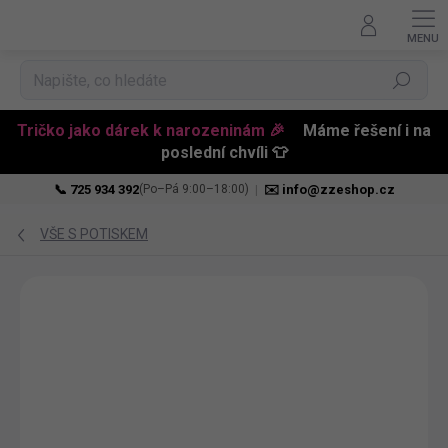
Hledat
Tričko jako dárek k narozeninám 🎉
Máme řešení i na
poslední chvíli 👕
📞 725 934 392
|
✉️ info@zzeshop.cz
(Po–Pá 9:00–18:00)
Přejít
na
VŠE S POTISKEM
obsah
BESTSELLER
PŘIZPŮSOBITELNÝ
MOTIV