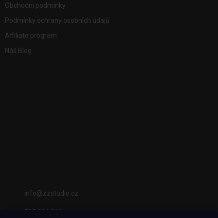
Obchodní podmínky
Podmínky ochrany osobních údajů
Affiliate program
Náš Blog
FACEBOOK
PŘIJÍMÁME ONLINE PLATBY
KONTAKT
info
@
zzstudio.cz
725 934 392