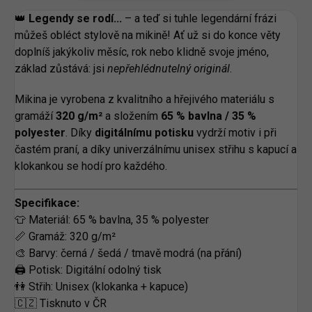
👑
Legendy se rodí...
– a teď si tuhle legendární frázi
můžeš obléct stylově na mikině! Ať už si do konce věty
doplníš jakýkoliv měsíc, rok nebo klidně svoje jméno,
základ zůstává: jsi
nepřehlédnutelný originál
.
Mikina je vyrobena z kvalitního a hřejivého materiálu s
gramáží
320 g/m²
a složením
65 % bavlna / 35 %
polyester
. Díky
digitálnímu potisku
vydrží motiv i při
častém praní, a díky univerzálnímu unisex střihu s kapucí a
klokankou se hodí pro každého.
Specifikace:
👕 Materiál: 65 % bavlna, 35 % polyester
📏 Gramáž: 320 g/m²
🎨 Barvy: černá / šedá / tmavě modrá (na přání)
🖨️ Potisk: Digitální odolný tisk
👫 Střih: Unisex (klokanka + kapuce)
🇨🇿 Tisknuto v ČR