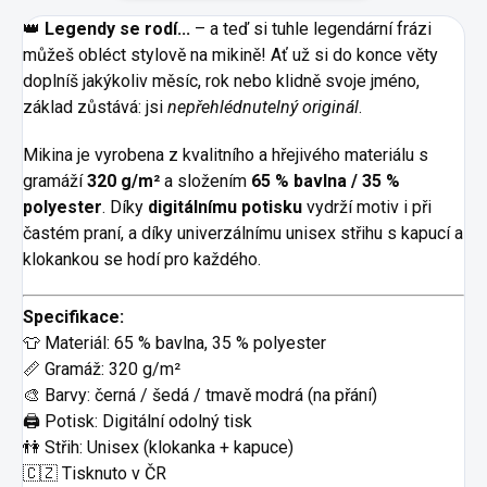
👑
Legendy se rodí...
– a teď si tuhle legendární frázi
můžeš obléct stylově na mikině! Ať už si do konce věty
doplníš jakýkoliv měsíc, rok nebo klidně svoje jméno,
základ zůstává: jsi
nepřehlédnutelný originál
.
Mikina je vyrobena z kvalitního a hřejivého materiálu s
gramáží
320 g/m²
a složením
65 % bavlna / 35 %
polyester
. Díky
digitálnímu potisku
vydrží motiv i při
častém praní, a díky univerzálnímu unisex střihu s kapucí a
klokankou se hodí pro každého.
Specifikace:
👕 Materiál: 65 % bavlna, 35 % polyester
📏 Gramáž: 320 g/m²
🎨 Barvy: černá / šedá / tmavě modrá (na přání)
🖨️ Potisk: Digitální odolný tisk
👫 Střih: Unisex (klokanka + kapuce)
🇨🇿 Tisknuto v ČR