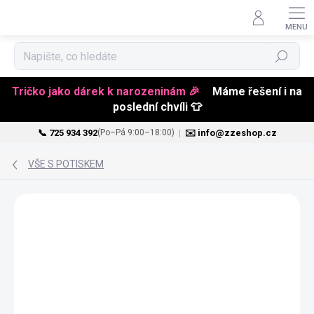
Hledat
Tričko jako dárek k narozeninám 🎉
Máme řešení i na
poslední chvíli 👕
📞 725 934 392
|
✉️ info@zzeshop.cz
(Po–Pá 9:00–18:00)
Přejít
na
VŠE S POTISKEM
obsah
BESTSELLER
PŘIZPŮSOBITELNÝ
MOTIV