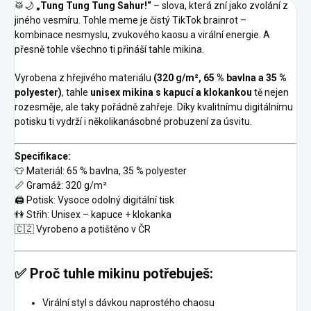
🥁🌙
„Tung Tung Tung Sahur!“
– slova, která zní jako zvolání z
jiného vesmíru. Tohle meme je čistý TikTok brainrot –
kombinace nesmyslu, zvukového kaosu a virální energie. A
přesně tohle všechno ti přináší tahle mikina.
Vyrobena z hřejivého materiálu
(320 g/m², 65 % bavlna a 35 %
polyester)
, tahle
unisex mikina s kapucí a klokankou
tě nejen
rozesměje, ale taky pořádně zahřeje. Díky kvalitnímu digitálnímu
potisku ti vydrží i několikanásobné probuzení za úsvitu.
Specifikace:
👕 Materiál: 65 % bavlna, 35 % polyester
📏 Gramáž: 320 g/m²
🖨️ Potisk: Vysoce odolný digitální tisk
👫 Střih: Unisex – kapuce + klokanka
🇨🇿 Vyrobeno a potištěno v ČR
✅ Proč tuhle mikinu potřebuješ:
Virální styl s dávkou naprostého chaosu