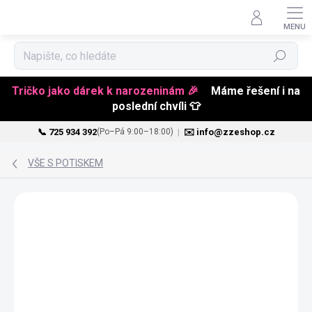
Hledat
Tričko jako dárek k narozeninám 🎉
Máme řešení i na
poslední chvíli 👕
📞 725 934 392
|
✉️ info@zzeshop.cz
(Po–Pá 9:00–18:00)
Přejít
na
VŠE S POTISKEM
obsah