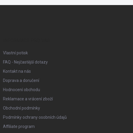
Z
á
p
a
t
í
INFORMACE PRO VÁS
Vlastní potisk
FAQ - Nejčastější dotazy
Kontakt na nás
Doprava a doručení
Hodnocení obchodu
Reklamace a vrácení zboží
Obchodní podmínky
Podmínky ochrany osobních údajů
Affiliate program