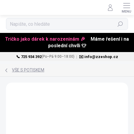
Hledat
Tričko jako dárek k narozeninám 🎉
Máme řešení i na
poslední chvíli 👕
📞 725 934 392
|
✉️ info@zzeshop.cz
(Po–Pá 9:00–18:00)
Přejít
na
VŠE S POTISKEM
obsah