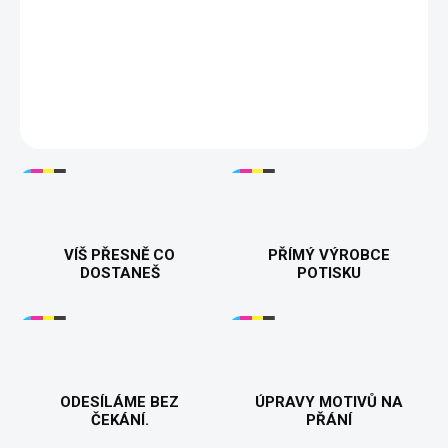
💋 🔥 Dámská mikina s vtipným nápisem "Drž hubu a nečum" pro
ženy, které si nenechají nic líbit. Stylová, hřejivá a z kvalitního
materiálu – ideální na chladné dny. Dostupná v různých barvách
a velikostech. 💪
DETAILNÍ INFORMACE
VÍŠ PŘESNĚ CO
PŘÍMÝ VÝROBCE
DOSTANEŠ
POTISKU
ODESÍLÁME BEZ
ÚPRAVY MOTIVŮ NA
ČEKÁNÍ.
PŘÁNÍ