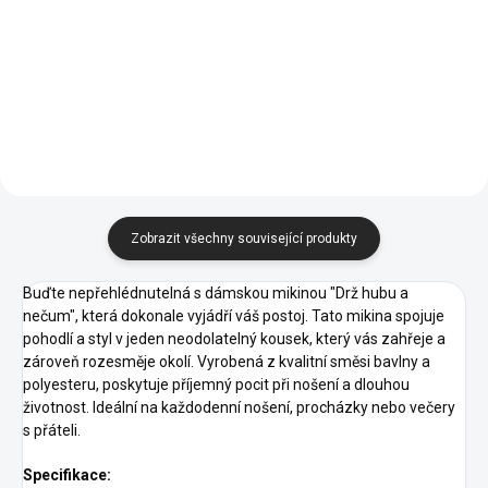
Melír
Melír
07 -
09 -
11 -
Tmavě
07 -
40 -
44 -
62 -
Královská
Královská
Červená
Khaki
Oranžová
Šedý
Červená
Purpurová
Tyrkysová
Limetková
Modrá
Modrá
14 -
16 -
Melír
40 -
44 -
62 -
A1 -
A7 -
30 -
64 -
Azurově
Středně
Purpurová
Tyrkysová
Limetková
Korálová
Frost
Růžová
Fialová
Modrá
Zelená
87 -
69 -
93 -
95 -
96 -
Půlnoční
Military
Petrolejová
Mátová
Citrónová
Modrá
Zobrazit všechny související produkty
Buďte nepřehlédnutelná s dámskou mikinou "Drž hubu a
nečum", která dokonale vyjádří váš postoj. Tato mikina spojuje
pohodlí a styl v jeden neodolatelný kousek, který vás zahřeje a
zároveň rozesměje okolí. Vyrobená z kvalitní směsi bavlny a
polyesteru, poskytuje příjemný pocit při nošení a dlouhou
životnost. Ideální na každodenní nošení, procházky nebo večery
s přáteli.
Specifikace: