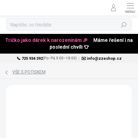
Hledat
Tričko jako dárek k narozeninám 🎉
Máme řešení i na
poslední chvíli 👕
📞 725 934 392
|
✉️ info@zzeshop.cz
(Po–Pá 9:00–18:00)
Přejít
na
VŠE S POTISKEM
obsah