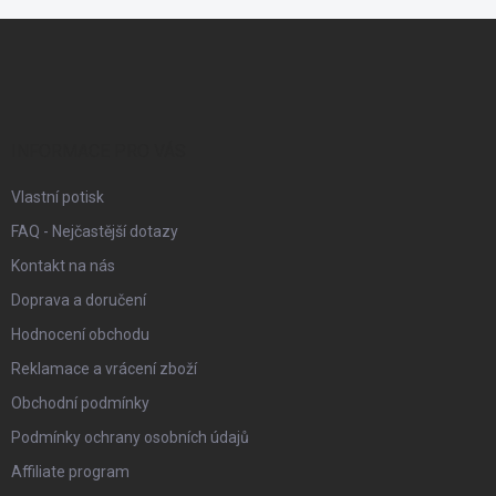
Z
á
p
a
t
í
INFORMACE PRO VÁS
Vlastní potisk
FAQ - Nejčastější dotazy
Kontakt na nás
Doprava a doručení
Hodnocení obchodu
Reklamace a vrácení zboží
Obchodní podmínky
Podmínky ochrany osobních údajů
Affiliate program