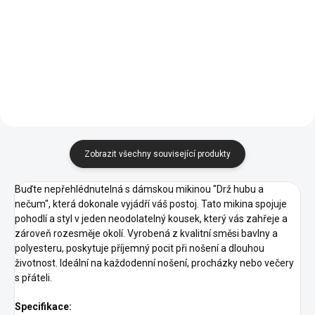
Melír
Melír
07 -
09 -
11 -
Tmavě
07 -
40 -
44 -
62 -
Královská
Královská
Červená
Khaki
Oranžová
Šedý
Červená
Purpurová
Tyrkysová
Limetková
Modrá
Modrá
14 -
16 -
Melír
40 -
44 -
62 -
A1 -
A7 -
30 -
64 -
Azurově
Středně
Purpurová
Tyrkysová
Limetková
Korálová
Frost
Růžová
Fialová
Modrá
Zelená
87 -
69 -
93 -
95 -
96 -
Půlnoční
Military
Petrolejová
Mátová
Citrónová
Modrá
Zobrazit všechny související produkty
Buďte nepřehlédnutelná s dámskou mikinou "Drž hubu a
nečum", která dokonale vyjádří váš postoj. Tato mikina spojuje
pohodlí a styl v jeden neodolatelný kousek, který vás zahřeje a
zároveň rozesměje okolí. Vyrobená z kvalitní směsi bavlny a
polyesteru, poskytuje příjemný pocit při nošení a dlouhou
životnost. Ideální na každodenní nošení, procházky nebo večery
s přáteli.
Specifikace: