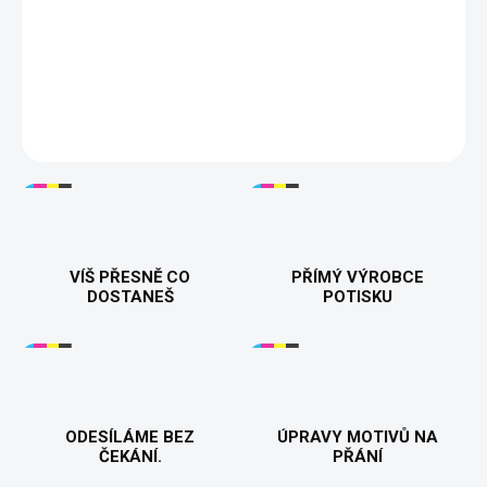
💋 🔥 Dámská mikina s vtipným nápisem "Drž hubu a nečum" pro
ženy, které si nenechají nic líbit. Stylová, hřejivá a z kvalitního
materiálu – ideální na chladné dny. Dostupná v různých barvách
a velikostech. 💪
DETAILNÍ INFORMACE
VÍŠ PŘESNĚ CO
PŘÍMÝ VÝROBCE
DOSTANEŠ
POTISKU
ODESÍLÁME BEZ
ÚPRAVY MOTIVŮ NA
ČEKÁNÍ.
PŘÁNÍ