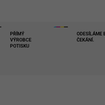
dny. Dostupná v různých barv
DETAILNÍ INFORMACE
PŘÍMÝ
ODESÍLÁME 
VÝROBCE
ČEKÁNÍ.
POTISKU