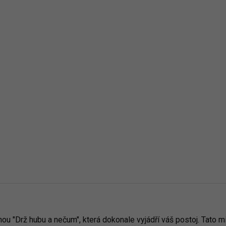
- Korálová
A7 - Frost
16 - Středně Zelená
- Růžová
64 - Fialová
19 - Emerald
40 - Purpurov
62 - Limetková
67 - Tmavá Břidlice
A1 - Korálová
A7 - Frost
 "Drž hubu a nečum", která dokonale vyjádří váš postoj. Tato mik