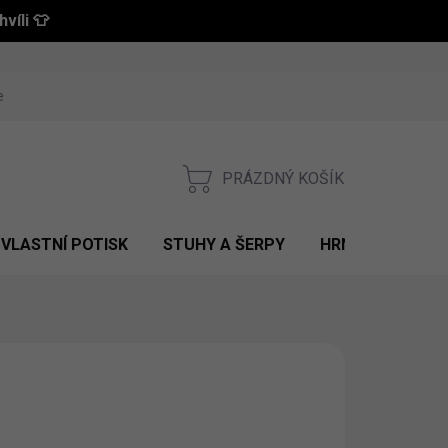
víli 👕
 a vrácení zboží
Obchodní podmínky
Podmínky ochrany osobní
PRÁZDNÝ KOŠÍK
NÁKUPNÍ
KOŠÍK
VLASTNÍ POTISK
STUHY A ŠERPY
HRNKY S POTIS