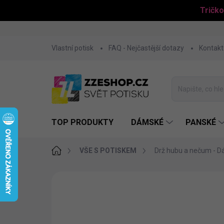
Tričko
Přejít
Vlastní potisk
FAQ - Nejčastější dotazy
Kontakt
na
obsah
TOP PRODUKTY
DÁMSKÉ
PANSKÉ
Domů
VŠE S POTISKEM
Drž hubu a nečum - D