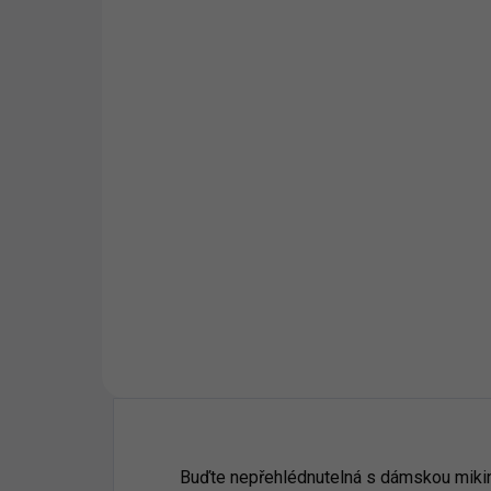
12 - Tmavě Šedý Melír
A1 
14 - Azurově Modrá
30 
16 - Středně Zelená
40 - Purpurová
44 - Tyrkysová
62 - Limetková
69 - Military
87 - Půlnoční Modrá
93 - Petrolejová
95 - Mátová
96 - Citrónová
Buďte nepřehlédnutelná s dámskou mikinou