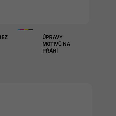
ách a velikostech. 💪
BEZ
ÚPRAVY
MOTIVŮ NA
PŘÁNÍ