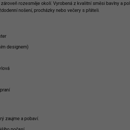
 zároveň rozesměje okolí. Vyrobená z kvalitní směsi bavlny a pol
aždodenní nošení, procházky nebo večery s přáteli.
ter
ním designem)
ylová
praní
rý zaujme a pobaví.
jšího počasí.