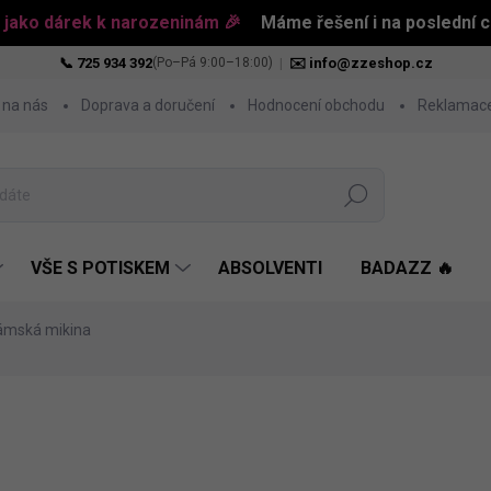
 jako dárek k narozeninám 🎉
Máme řešení i na poslední ch
📞 725 934 392
|
✉️ info@zzeshop.cz
(Po–Pá 9:00–18:00)
 na nás
Doprava a doručení
Hodnocení obchodu
Reklamace
Hledat
VŠE S POTISKEM
ABSOLVENTI
BADAZZ 🔥
ámská mikina
1 048 Kč
Měrná
ZVOLTE VARIANTU
cena: