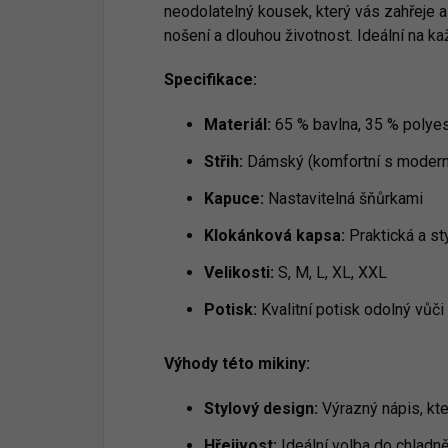
neodolatelný kousek, který vás zahřeje a
nošení a dlouhou životnost. Ideální na k
Specifikace:
Materiál:
65 % bavlna, 35 % polyes
Střih:
Dámský (komfortní s moder
Kapuce:
Nastavitelná šňůrkami
Klokánková kapsa:
Praktická a st
Velikosti:
S, M, L, XL, XXL
Potisk:
Kvalitní potisk odolný vůči 
Výhody této mikiny:
Stylový design:
Výrazný nápis, kte
Hřejivost:
Ideální volba do chladně