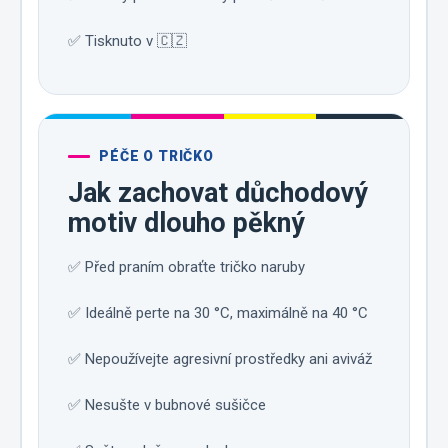
✅ Tisknuto v 🇨🇿
PÉČE O TRIČKO
Jak zachovat důchodový
motiv dlouho pěkný
✅ Před praním obraťte tričko naruby
✅ Ideálně perte na 30 °C, maximálně na 40 °C
✅ Nepoužívejte agresivní prostředky ani aviváž
✅ Nesušte v bubnové sušičce