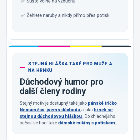
✅ Sušte volně na vzduchu
✅ Žehlete naruby a nikdy přímo přes potisk
STEJNÁ HLÁŠKA TAKÉ PRO MUŽE A
NA HRNKU
Důchodový humor pro
další členy rodiny
Stejný motiv je dostupný také jako
pánské tričko
Nemám čas, jsem v důchodu
a jako
hrnek se
stejnou důchodovou hláškou
. Do chladnějšího
počasí se hodí také
dámské mikiny s potiskem
.