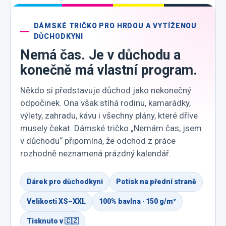
DÁMSKÉ TRIČKO PRO HRDOU A VYTÍŽENOU
DŮCHODKYNI
Nemá čas. Je v důchodu a
konečně má vlastní program.
Někdo si představuje důchod jako nekonečný
odpočinek. Ona však stíhá rodinu, kamarádky,
výlety, zahradu, kávu i všechny plány, které dříve
musely čekat. Dámské tričko „Nemám čas, jsem
v důchodu“ připomíná, že odchod z práce
rozhodně neznamená prázdný kalendář.
Dárek pro důchodkyni
Potisk na přední straně
Velikosti XS–XXL
100% bavlna · 150 g/m²
Tisknuto v 🇨🇿