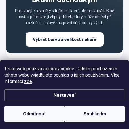
Porovnejte rozměry s tričkem, které obdarovaná běžně
nosí, a připravte jí vtipný dárek, který může obléct při
rozlučce, oslavě i na první důchodový výlet.
Vybrat barvu a velikost nahoře
Tento web používá soubory cookie. Dalším procházením
tohoto webu vyjadřujete souhlas s jejich používáním.. Více
informací
zde
.
Z
Nastavení
á
p
a
Odmítnout
Souhlasím
t
í
INFORMACE PRO VÁS