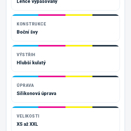
Lehce vypasovaný
KONSTRUKCE
Boční švy
VÝSTŘIH
Hlubší kulatý
ÚPRAVA
Silikonová úprava
VELIKOSTI
XS až XXL