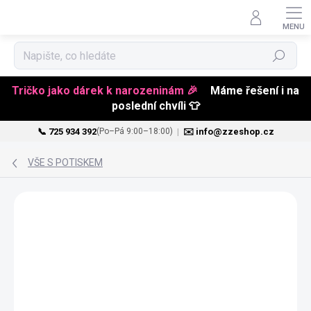
Hledat
Tričko jako dárek k narozeninám 🎉
Máme řešení i na
poslední chvíli 👕
📞 725 934 392
|
✉️ info@zzeshop.cz
(Po–Pá 9:00–18:00)
Přejít
na
VŠE S POTISKEM
obsah