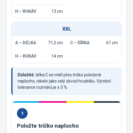
13 cm
XXL
71,5 cm
61 cm
14 cm
Důležité:
šířka C se měří přes tričko položené
naplocho, nikoliv jako celý obvod hrudníku. Výrobní
tolerance rozměrů je ± 5 %.
1
Položte tričko naplocho