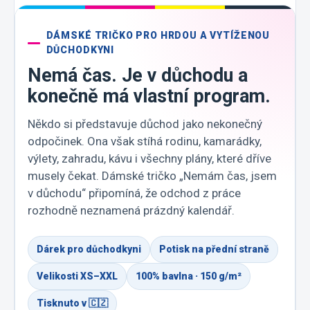
DÁMSKÉ TRIČKO PRO HRDOU A VYTÍŽENOU
DŮCHODKYNI
Nemá čas. Je v důchodu a
konečně má vlastní program.
Někdo si představuje důchod jako nekonečný
odpočinek. Ona však stíhá rodinu, kamarádky,
výlety, zahradu, kávu i všechny plány, které dříve
musely čekat. Dámské tričko „Nemám čas, jsem
v důchodu“ připomíná, že odchod z práce
rozhodně neznamená prázdný kalendář.
Dárek pro důchodkyni
Potisk na přední straně
Velikosti XS–XXL
100% bavlna · 150 g/m²
Tisknuto v 🇨🇿