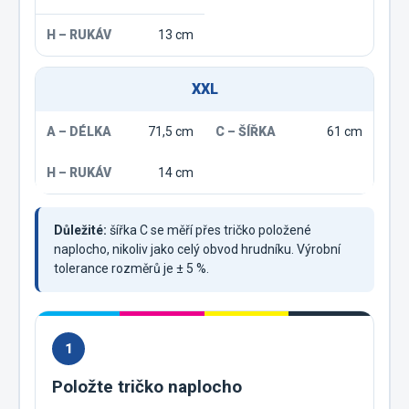
13 cm
XXL
71,5 cm
61 cm
14 cm
Důležité:
šířka C se měří přes tričko položené
naplocho, nikoliv jako celý obvod hrudníku. Výrobní
tolerance rozměrů je ± 5 %.
1
Položte tričko naplocho