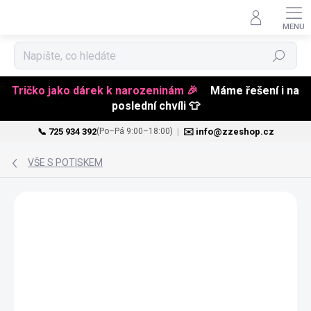
Hledat
Tričko jako dárek k narozeninám 🎉
Máme řešení i na
poslední chvíli 👕
📞 725 934 392
|
✉️ info@zzeshop.cz
(Po–Pá 9:00–18:00)
Přejít
na
VŠE S POTISKEM
obsah