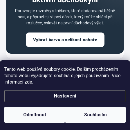
Porovnejte rozměry s tričkem, které obdarovaná běžně
nosí, a připravte jí vtipný dárek, který může obléct při
rozlučce, oslavě i na první důchodový výlet.
Vybrat barvu a velikost nahoře
Tento web používá soubory cookie. Dalším procházením
tohoto webu vyjadřujete souhlas s jejich používáním.. Více
informací
zde
.
Z
Nastavení
á
p
a
Odmítnout
Souhlasím
t
í
INFORMACE PRO VÁS