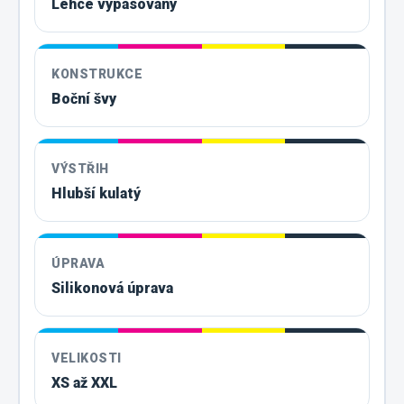
Lehce vypasovaný
KONSTRUKCE
Boční švy
VÝSTŘIH
Hlubší kulatý
ÚPRAVA
Silikonová úprava
VELIKOSTI
XS až XXL