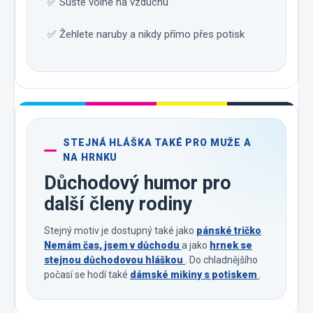
✅ Sušte volně na vzduchu
✅ Žehlete naruby a nikdy přímo přes potisk
STEJNÁ HLÁŠKA TAKÉ PRO MUŽE A
NA HRNKU
Důchodový humor pro
další členy rodiny
Stejný motiv je dostupný také jako
pánské tričko
Nemám čas, jsem v důchodu
a jako
hrnek se
stejnou důchodovou hláškou
. Do chladnějšího
počasí se hodí také
dámské mikiny s potiskem
.