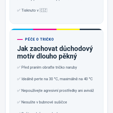
✅ Tisknuto v 🇨🇿
PÉČE O TRIČKO
Jak zachovat důchodový
motiv dlouho pěkný
✅ Před praním obraťte tričko naruby
✅ Ideálně perte na 30 °C, maximálně na 40 °C
✅ Nepoužívejte agresivní prostředky ani aviváž
✅ Nesušte v bubnové sušičce