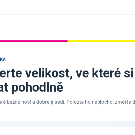
ČKA
erte velikost, ve které s
at pohodlně
teré běžně nosí a dobře jí sedí. Položte ho naplocho, změřte 