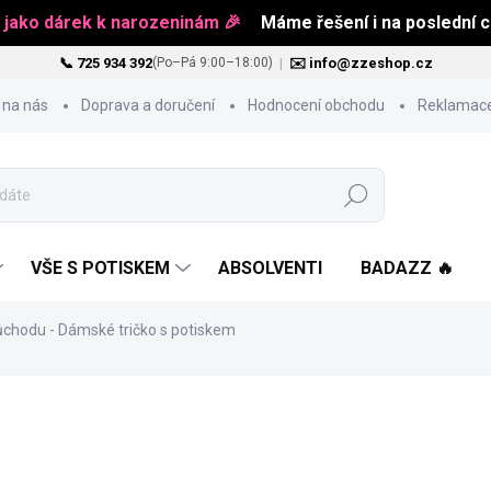
 jako dárek k narozeninám 🎉
Máme řešení i na poslední ch
📞 725 934 392
|
✉️ info@zzeshop.cz
(Po–Pá 9:00–18:00)
 na nás
Doprava a doručení
Hodnocení obchodu
Reklamace
Hledat
VŠE S POTISKEM
ABSOLVENTI
BADAZZ 🔥
chodu - Dámské tričko s potiskem
469 Kč
Měrná
ZVOLTE VARIANTU
cena: