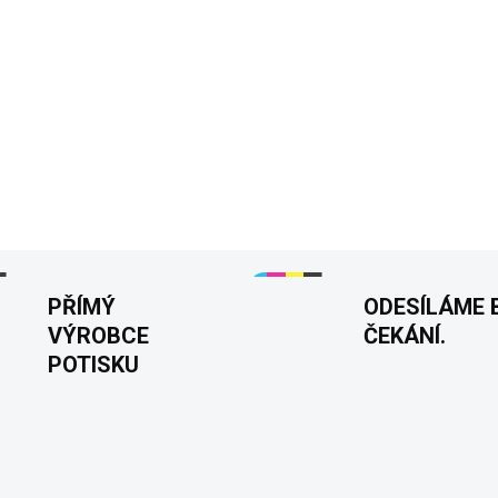
✅ Lehce vypasované tričko
✅ Detailní, pružný a kontra
Potisk vpředu
Velikos
Tisknuto v 🇨🇿
DETAILNÍ INFORMACE
PŘÍMÝ
ODESÍLÁME 
VÝROBCE
ČEKÁNÍ.
POTISKU