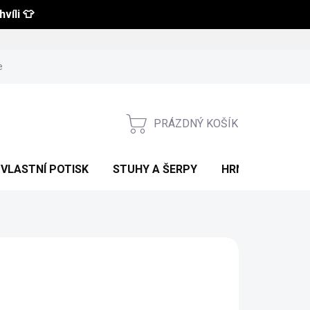
víli 👕
 a vrácení zboží
Obchodní podmínky
Podmínky ochrany osobní
PRÁZDNÝ KOŠÍK
NÁKUPNÍ
KOŠÍK
VLASTNÍ POTISK
STUHY A ŠERPY
HRNKY S POTIS