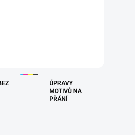
 ze 100% bavlny
stní DTF potisk
ti XS–XXL
150 g/m²
18 barev
BEZ
ÚPRAVY
MOTIVŮ NA
PŘÁNÍ