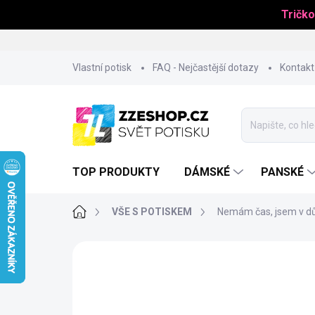
Tričko
Přejít
Vlastní potisk
FAQ - Nejčastější dotazy
Kontakt
na
obsah
TOP PRODUKTY
DÁMSKÉ
PANSKÉ
Domů
VŠE S POTISKEM
Nemám čas, jsem v dů