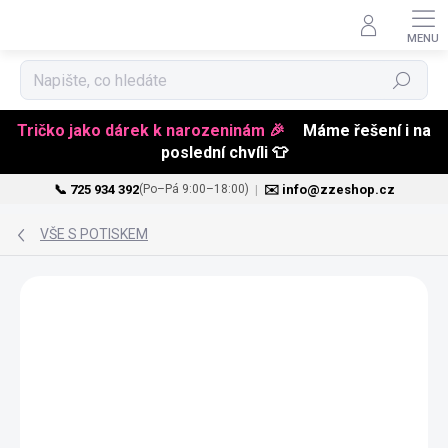
Hledat
Tričko jako dárek k narozeninám 🎉
Máme řešení i na
poslední chvíli 👕
📞 725 934 392
|
✉️ info@zzeshop.cz
(Po–Pá 9:00–18:00)
Přejít
na
VŠE S POTISKEM
obsah