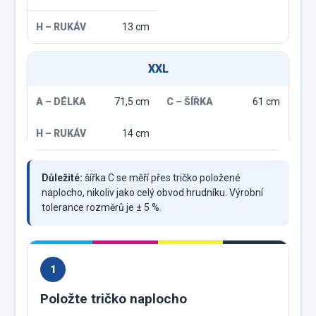
13 cm
XXL
71,5 cm
61 cm
14 cm
Důležité:
šířka C se měří přes tričko položené
naplocho, nikoliv jako celý obvod hrudníku. Výrobní
tolerance rozměrů je ± 5 %.
1
Položte tričko naplocho