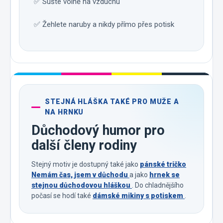
✅ Sušte volně na vzduchu
✅ Žehlete naruby a nikdy přímo přes potisk
STEJNÁ HLÁŠKA TAKÉ PRO MUŽE A
NA HRNKU
Důchodový humor pro
další členy rodiny
Stejný motiv je dostupný také jako
pánské tričko
Nemám čas, jsem v důchodu
a jako
hrnek se
stejnou důchodovou hláškou
. Do chladnějšího
počasí se hodí také
dámské mikiny s potiskem
.