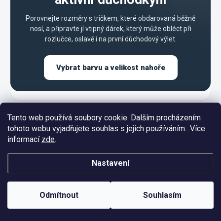
Porovnejte rozměry s tričkem, které obdarovaná běžně
nosí, a připravte jí vtipný dárek, který může obléct při
rozlučce, oslavě i na první důchodový výlet.
Vybrat barvu a velikost nahoře
Tento web používá soubory cookie. Dalším procházením
tohoto webu vyjadřujete souhlas s jejich používáním.. Více
informací
zde
.
Z
Nastavení
á
p
a
Odmítnout
Souhlasím
t
í
INFORMACE PRO VÁS