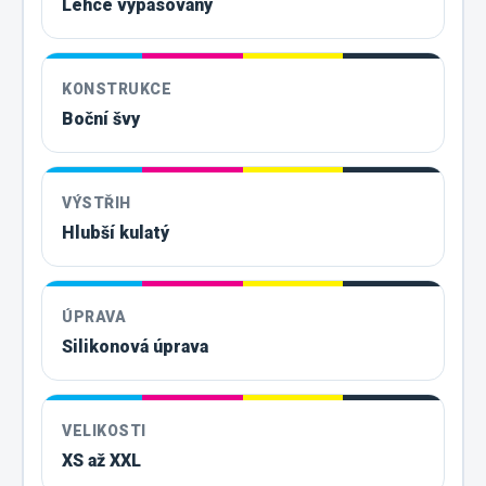
Lehce vypasovaný
KONSTRUKCE
Boční švy
VÝSTŘIH
Hlubší kulatý
ÚPRAVA
Silikonová úprava
VELIKOSTI
XS až XXL