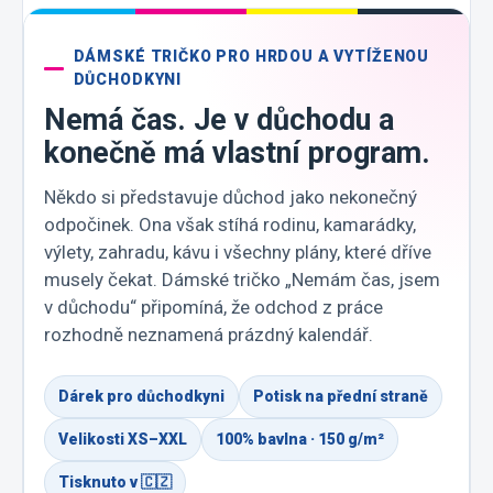
DÁMSKÉ TRIČKO PRO HRDOU A VYTÍŽENOU
DŮCHODKYNI
Nemá čas. Je v důchodu a
konečně má vlastní program.
Někdo si představuje důchod jako nekonečný
odpočinek. Ona však stíhá rodinu, kamarádky,
výlety, zahradu, kávu i všechny plány, které dříve
musely čekat. Dámské tričko „Nemám čas, jsem
v důchodu“ připomíná, že odchod z práce
rozhodně neznamená prázdný kalendář.
Dárek pro důchodkyni
Potisk na přední straně
Velikosti XS–XXL
100% bavlna · 150 g/m²
Tisknuto v 🇨🇿