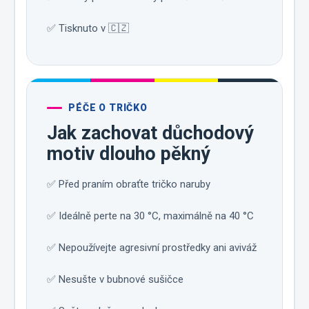
✅ Tisknuto v 🇨🇿
PÉČE O TRIČKO
Jak zachovat důchodový
motiv dlouho pěkný
✅ Před praním obraťte tričko naruby
✅ Ideálně perte na 30 °C, maximálně na 40 °C
✅ Nepoužívejte agresivní prostředky ani aviváž
✅ Nesušte v bubnové sušičce