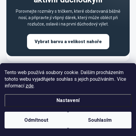
Porovnejte rozměry s tričkem, které obdarovaná běžně
nosí, a připravte jí vtipný dárek, který může obléct při
rozlučce, oslavě i na první důchodový výlet.
Vybrat barvu a velikost nahoře
Tento web používá soubory cookie. Dalším procházením
tohoto webu vyjadřujete souhlas s jejich používáním.. Více
informací
zde
.
Z
Nastavení
á
p
a
Odmítnout
Souhlasím
t
í
INFORMACE PRO VÁS