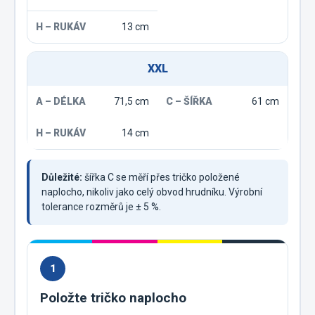
13 cm
XXL
71,5 cm
61 cm
14 cm
Důležité:
šířka C se měří přes tričko položené
naplocho, nikoliv jako celý obvod hrudníku. Výrobní
tolerance rozměrů je ± 5 %.
1
Položte tričko naplocho