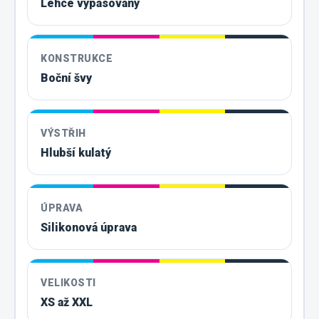
Lehce vypasovaný
KONSTRUKCE
Boční švy
VÝSTŘIH
Hlubší kulatý
ÚPRAVA
Silikonová úprava
VELIKOSTI
XS až XXL