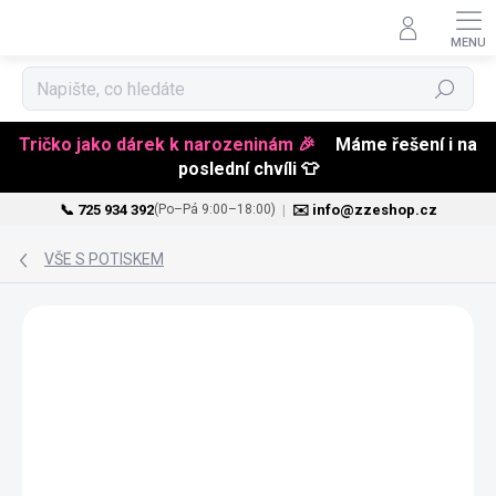
Hledat
Tričko jako dárek k narozeninám 🎉
Máme řešení i na
poslední chvíli 👕
📞 725 934 392
|
✉️ info@zzeshop.cz
(Po–Pá 9:00–18:00)
Přejít
na
VŠE S POTISKEM
obsah