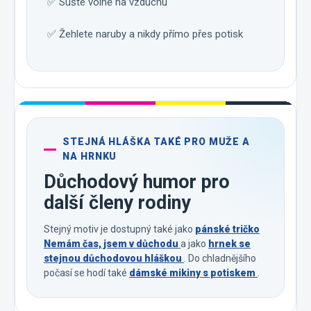
✅ Sušte volně na vzduchu
✅ Žehlete naruby a nikdy přímo přes potisk
STEJNÁ HLÁŠKA TAKÉ PRO MUŽE A
NA HRNKU
Důchodový humor pro
další členy rodiny
Stejný motiv je dostupný také jako
pánské tričko
Nemám čas, jsem v důchodu
a jako
hrnek se
stejnou důchodovou hláškou
. Do chladnějšího
počasí se hodí také
dámské mikiny s potiskem
.