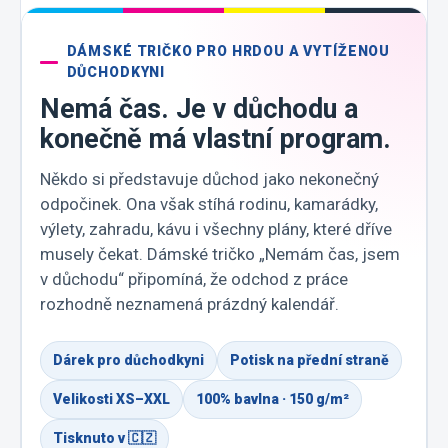
DÁMSKÉ TRIČKO PRO HRDOU A VYTÍŽENOU
DŮCHODKYNI
Nemá čas. Je v důchodu a
konečně má vlastní program.
Někdo si představuje důchod jako nekonečný
odpočinek. Ona však stíhá rodinu, kamarádky,
výlety, zahradu, kávu i všechny plány, které dříve
musely čekat. Dámské tričko „Nemám čas, jsem
v důchodu“ připomíná, že odchod z práce
rozhodně neznamená prázdný kalendář.
Dárek pro důchodkyni
Potisk na přední straně
Velikosti XS–XXL
100% bavlna · 150 g/m²
Tisknuto v 🇨🇿