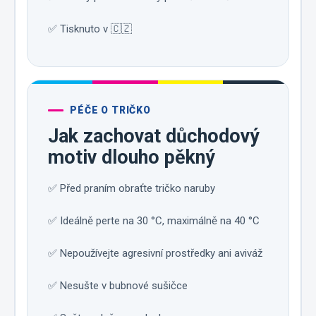
✅ Tisknuto v 🇨🇿
PÉČE O TRIČKO
Jak zachovat důchodový
motiv dlouho pěkný
✅ Před praním obraťte tričko naruby
✅ Ideálně perte na 30 °C, maximálně na 40 °C
✅ Nepoužívejte agresivní prostředky ani aviváž
✅ Nesušte v bubnové sušičce