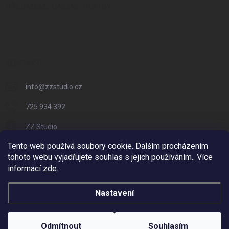
PŘIJÍMÁME ONLINE PLATBY
KONTAKT
info
@
zzstudio.cz
725 934 392
ZZ Studio
Tento web používá soubory cookie. Dalším procházením
zzstudio_cz
tohoto webu vyjadřujete souhlas s jejich používáním.. Více
informací
zde
.
Nastavení
Copyright 2026
ZZ Eshop - Svět potisku
. Všechna práva vyhrazena.
Vytvořil Shoptet
Odmítnout
Souhlasím