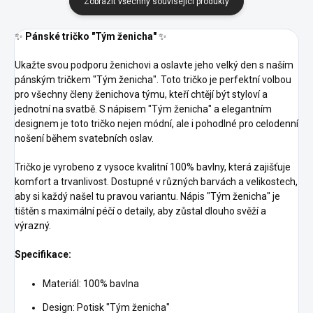
Zobrazit všechny související produkty
✨
Pánské tričko "Tým ženicha"
✨
Ukažte svou podporu ženichovi a oslavte jeho velký den s naším
pánským tričkem "Tým ženicha". Toto tričko je perfektní volbou
pro všechny členy ženichova týmu, kteří chtějí být styloví a
jednotní na svatbě. S nápisem "Tým ženicha" a elegantním
designem je toto tričko nejen módní, ale i pohodlné pro celodenní
nošení během svatebních oslav.
Tričko je vyrobeno z vysoce kvalitní 100% bavlny, která zajišťuje
komfort a trvanlivost. Dostupné v různých barvách a velikostech,
aby si každý našel tu pravou variantu. Nápis "Tým ženicha" je
tištěn s maximální péčí o detaily, aby zůstal dlouho svěží a
výrazný.
Specifikace:
Materiál: 100% bavlna
Design: Potisk "Tým ženicha"