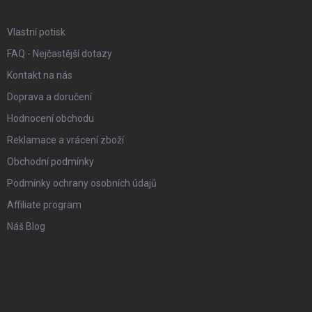
í
INFORMACE PRO VÁS
Vlastní potisk
FAQ - Nejčastější dotazy
Kontakt na nás
Doprava a doručení
Hodnocení obchodu
Reklamace a vrácení zboží
Obchodní podmínky
Podmínky ochrany osobních údajů
Affiliate program
Náš Blog
FACEBOOK