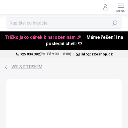
Hledat
Tričko jako dárek k narozeninám 🎉
Máme řešení i na
poslední chvíli 👕
📞 725 934 392
|
✉️ info@zzeshop.cz
(Po–Pá 9:00–18:00)
Přejít
na
VŠE S POTISKEM
obsah