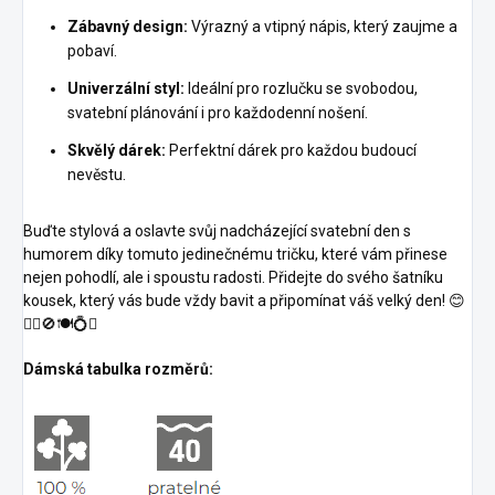
Zábavný design:
Výrazný a vtipný nápis, který zaujme a
pobaví.
Univerzální styl:
Ideální pro rozlučku se svobodou,
svatební plánování i pro každodenní nošení.
Skvělý dárek:
Perfektní dárek pro každou budoucí
nevěstu.
Buďte stylová a oslavte svůj nadcházející svatební den s
humorem díky tomuto jedinečnému tričku, které vám přinese
nejen pohodlí, ale i spoustu radosti. Přidejte do svého šatníku
kousek, který vás bude vždy bavit a připomínat váš velký den! 😊
👰‍♀️🚫🍽️💍✨
Dámská tabulka rozměrů: