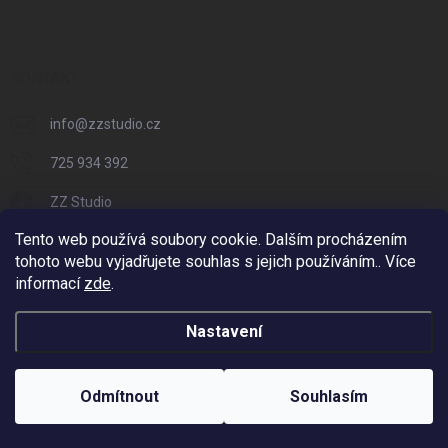
KONTAKT
info
@
zzstudio.cz
725 934 392
ZZ Studio
Tento web používá soubory cookie. Dalším procházením
zzstudio_cz
tohoto webu vyjadřujete souhlas s jejich používáním.. Více
informací
zde
.
Nastavení
Copyright 2026
ZZ Eshop - Svět potisku
. Všechna práva vyhrazena.
Vytvořil Shoptet
Odmítnout
Souhlasím
Odstoupit od smlouvy