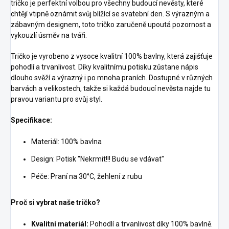
tričko je perfektní volbou pro všechny budoucí nevěsty, které
chtějí vtipně oznámit svůj blížící se svatební den. S výrazným a
zábavným designem, toto tričko zaručeně upoutá pozornost a
vykouzlí úsměv na tváři.
Tričko je vyrobeno z vysoce kvalitní 100% bavlny, která zajišťuje
pohodlí a trvanlivost. Díky kvalitnímu potisku zůstane nápis
dlouho svěží a výrazný i po mnoha praních. Dostupné v různých
barvách a velikostech, takže si každá budoucí nevěsta najde tu
pravou variantu pro svůj styl.
Specifikace:
Materiál: 100% bavlna
Design: Potisk "Nekrmit!!! Budu se vdávat"
Péče: Praní na 30°C, žehlení z rubu
Proč si vybrat naše tričko?
Kvalitní materiál:
Pohodlí a trvanlivost díky 100% bavlně.