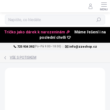
Hledat
Tričko jako dárek k narozeninám 🎉
Máme řešení i na
poslední chvíli 👕
📞 725 934 392
|
✉️ info@zzeshop.cz
(Po–Pá 9:00–18:00)
Přejít
na
VŠE S POTISKEM
obsah