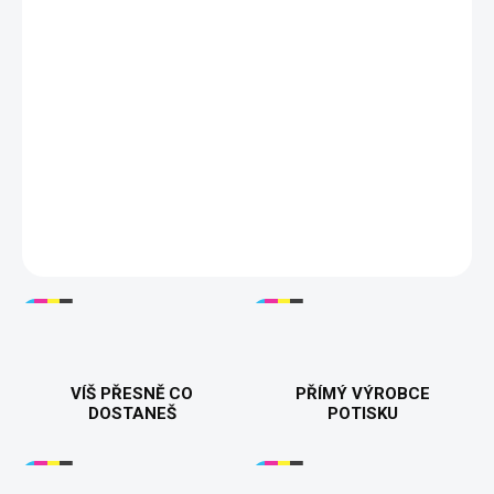
−
+
Přidat do košíku
👰‍♀️🚫🍽️
Dámské tričko "Nekrmit!!! Budu se vdávat"
– Zábavné
a stylové tričko pro všechny budoucí nevěsty, které chtějí oznámit
svůj blížící se svatební den s humorem. Vyrobeno z kvalitní
bavlny pro maximální pohodlí a dlouhou životnost. Ideální jako
dárek na rozlučku se svobodou nebo pro speciální příležitosti.
Dostupné v různých barvách a velikostech. 🎁💍
DETAILNÍ INFORMACE
VÍŠ PŘESNĚ CO
PŘÍMÝ VÝROBCE
DOSTANEŠ
POTISKU