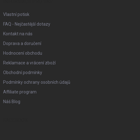
í
INFORMACE PRO VÁS
Vlastní potisk
FAQ - Nejčastější dotazy
Kontakt na nás
Doprava a doručení
Hodnocení obchodu
Reklamace a vrácení zboží
Obchodní podmínky
Podmínky ochrany osobních údajů
Affiliate program
Náš Blog
FACEBOOK