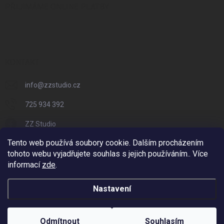
PŘIJÍMÁME ONLINE PLATBY
KONTAKT
info
@
zzstudio.cz
725 934 392
ZZ Studio
Tento web používá soubory cookie. Dalším procházením
zzstudio_cz
tohoto webu vyjadřujete souhlas s jejich používáním.. Více
informací
zde
.
Nastavení
Copyright 2026
ZZ Eshop - Svět potisku
. Všechna práva vyhrazena.
Vytvořil Shoptet
Odmítnout
Souhlasím