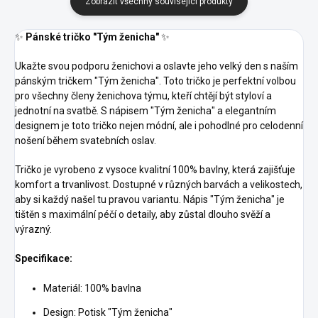
Zobrazit všechny související produkty
✨
Pánské tričko "Tým ženicha"
✨
Ukažte svou podporu ženichovi a oslavte jeho velký den s naším
pánským tričkem "Tým ženicha". Toto tričko je perfektní volbou
pro všechny členy ženichova týmu, kteří chtějí být styloví a
jednotní na svatbě. S nápisem "Tým ženicha" a elegantním
designem je toto tričko nejen módní, ale i pohodlné pro celodenní
nošení během svatebních oslav.
Tričko je vyrobeno z vysoce kvalitní 100% bavlny, která zajišťuje
komfort a trvanlivost. Dostupné v různých barvách a velikostech,
aby si každý našel tu pravou variantu. Nápis "Tým ženicha" je
tištěn s maximální péčí o detaily, aby zůstal dlouho svěží a
výrazný.
Specifikace:
Materiál: 100% bavlna
Design: Potisk "Tým ženicha"