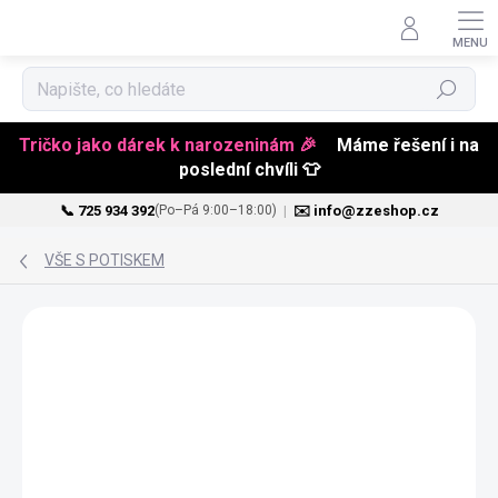
Hledat
Tričko jako dárek k narozeninám 🎉
Máme řešení i na
poslední chvíli 👕
📞 725 934 392
|
✉️ info@zzeshop.cz
(Po–Pá 9:00–18:00)
Přejít
na
VŠE S POTISKEM
obsah