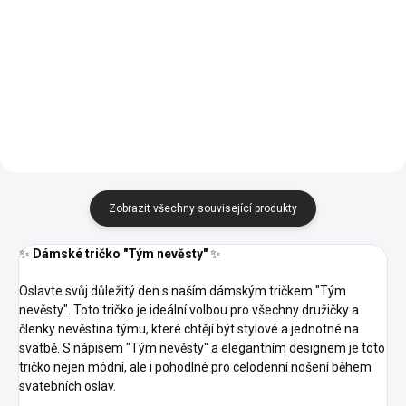
12 -
Modrá
Modrá
05 -
05 -
06 -
Melír
Melír
07 -
09 -
11 -
Tmavě
07 -
08 -
09 -
Královská
Královská
Láhvově
Červená
Khaki
Oranžová
Šedý
Červená
Písková
Khaki
12 -
Modrá
Modrá
Zelená
14 -
16 -
14 -
15 -
Melír
40 -
44 -
62 -
11 -
Tmavě
13 -
Azurově
Středně
Azurově
Nebesky
Purpurová
Tyrkysová
Limetková
Oranžová
Šedý
Bordó
Modrá
Zelená
Modrá
Modrá
87 -
16 -
23 -
28 -
Melír
69 -
93 -
95 -
96 -
19 -
27 -
Půlnoční
Středně
Marlboro
Světlá
Military
Petrolejová
Mátová
Citrónová
Emerald
Kávová
Modrá
Zelená
červená
Khaki
Zobrazit všechny související produkty
✨
Dámské tričko "Tým nevěsty"
✨
Oslavte svůj důležitý den s naším dámským tričkem "Tým
nevěsty". Toto tričko je ideální volbou pro všechny družičky a
členky nevěstina týmu, které chtějí být stylové a jednotné na
svatbě. S nápisem "Tým nevěsty" a elegantním designem je toto
tričko nejen módní, ale i pohodlné pro celodenní nošení během
svatebních oslav.