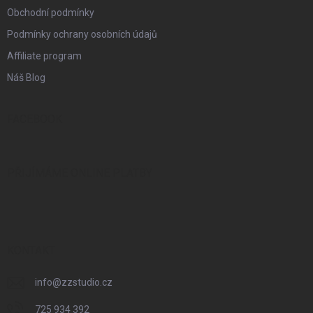
Obchodní podmínky
Podmínky ochrany osobních údajů
Affiliate program
Náš Blog
FACEBOOK
PŘIJÍMÁME ONLINE PLATBY
KONTAKT
info
@
zzstudio.cz
725 934 392