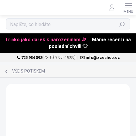
Hledat
Tričko jako dárek k narozeninám 🎉
Máme řešení i na
poslední chvíli 👕
📞 725 934 392
|
✉️ info@zzeshop.cz
(Po–Pá 9:00–18:00)
Přejít
na
VŠE S POTISKEM
obsah