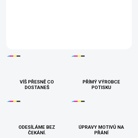
Dámské tričko "Tým nevěsty" – perfektní pro všechny členky
nevěstina týmu na svatbě! Vyrobeno z kvalitní bavlny, dostupné
ve více barvách a velikostech. ✨
DETAILNÍ INFORMACE
VÍŠ PŘESNĚ CO
PŘÍMÝ VÝROBCE
DOSTANEŠ
POTISKU
ODESÍLÁME BEZ
ÚPRAVY MOTIVŮ NA
ČEKÁNÍ.
PŘÁNÍ