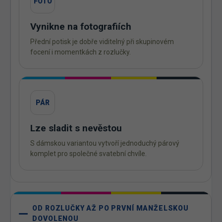
FOTO
Vynikne na fotografiích
Přední potisk je dobře viditelný při skupinovém
focení i momentkách z rozlučky.
PÁR
Lze sladit s nevěstou
S dámskou variantou vytvoří jednoduchý párový
komplet pro společné svatební chvíle.
OD ROZLUČKY AŽ PO PRVNÍ MANŽELSKOU
DOVOLENOU