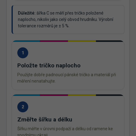
Důležité:
šířka C se měří přes tričko položené
naplocho, nikoliv jako celý obvod hrudníku. Výrobní
tolerance rozměrů je ± 5 %.
1
Položte tričko naplocho
Použijte dobře padnoucí pánské tričko a materiál při
měření nenatahujte.
2
Změřte šířku a délku
Šířku měřte v úrovni podpaží a délku od ramene ke
spodnímu okraji.