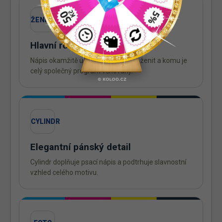
ŽENICH
Hlavní role je jasná
Nápis okamžitě ukáže, kdo se bude ženit a komu je
celý společný program věnovaný.
CYLINDR
Elegantní pánský detail
Cylindr doplňuje psací nápis a podtrhuje slavnostní
vzhled celého motivu.