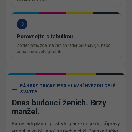
3
Porovnejte s tabulkou
Zohledněte, zda má ženich raději přiléhavější, nebo
pohodlnější volnější střih.
PÁNSKÉ TRIČKO PRO HLAVNÍ HVĚZDU CELÉ
SVATBY
Dnes budoucí ženich. Brzy
manžel.
Kamarádi plánují poslední pánskou jízdu, přípravy
vrcholí a velké „ano“ se rychle blíží. Pánské tričko