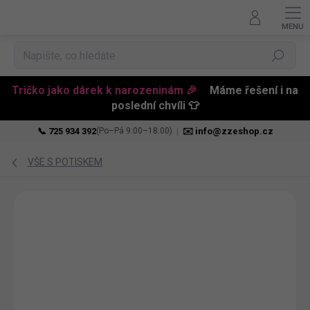
Hledat
Tričko jako dárek k narozeninám 🎉
Máme řešení i na
poslední chvíli 👕
📞 725 934 392
|
✉️ info@zzeshop.cz
(Po–Pá 9:00–18:00)
Přejít
na
VŠE S POTISKEM
obsah