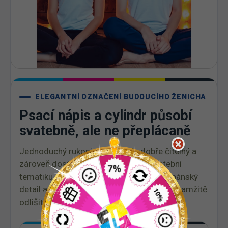
ELEGANTNÍ OZNAČENÍ BUDOUCÍHO ŽENICHA
Psací nápis a cylindr působí
svatebně, ale ne přeplácaně
Jednoduchý rukopisný motiv je dobře čitelný a
zároveň dostatečně elegantní pro svatební
tematiku. Cylindr nad nápisem doplňuje pánský
detail a na fotografiích pomůže ženicha okamžitě
odlišit.