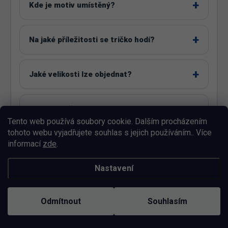
Kde je motiv umístěný?
Na jaké příležitosti se tričko hodí?
Jaké velikosti lze objednat?
Jak správně vybrat velikost?
Tento web používá soubory cookie. Dalším procházením
tohoto webu vyjadřujete souhlas s jejich používáním.. Více
Co zvolit mezi dvěma velikostmi?
informací
zde
.
Nastavení
Jsou všechny barvy dostupné ve všech
velikostech?
Odmítnout
Souhlasím
Lze motiv upravit?