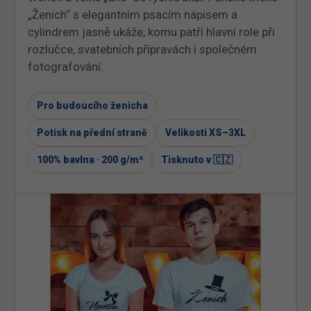
„Ženich“ s elegantním psacím nápisem a
cylindrem jasně ukáže, komu patří hlavní role při
rozlučce, svatebních přípravách i společném
fotografování.
Pro budoucího ženicha
Potisk na přední straně
Velikosti XS–3XL
100% bavlna · 200 g/m²
Tisknuto v 🇨🇿