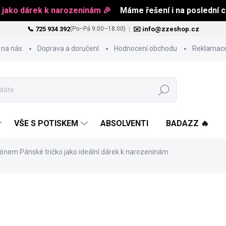
 jako dárek k narozeninám 🎉
Máme řešení i na poslední ch
📞 725 934 392
|
✉️ info@zzeshop.cz
(Po–Pá 9:00–18:00)
 na nás
Doprava a doručení
Hodnocení obchodu
Reklamace
Hledat
VŠE S POTISKEM
ABSOLVENTI
BADAZZ 🔥
ónem Pánské tričko jako ideální dárek k narozeninám
od
469 Kč
Měrná
ZVOLTE VARIANTU
cena: