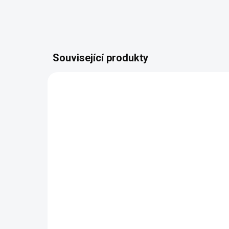
Související produkty
VYROBÍME A ODEŠLEME DO 2 DNŮ
(>5 KS)
Drž hubu a nečum - Dámská
Drž 
mikina
trič