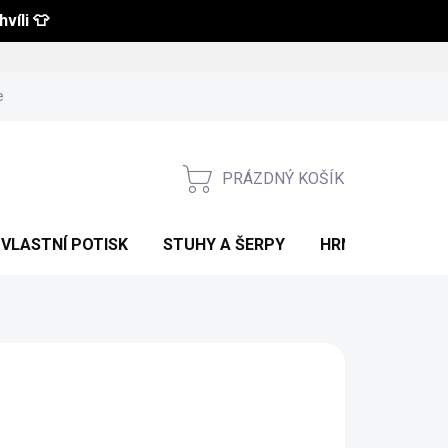
víli 👕
 a vrácení zboží
Obchodní podmínky
Podmínky ochrany osobní
PRÁZDNÝ KOŠÍK
NÁKUPNÍ
KOŠÍK
VLASTNÍ POTISK
STUHY A ŠERPY
HRNKY S POTIS