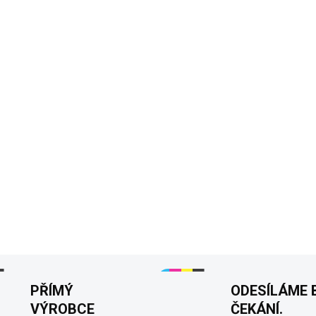
Jsou dny, kdy člověk nic neřík
tímhle tónem“
přesně vystih
✅ Text „Nečum na mě tímhle 
✅ Humor ze života, který ka
✅ Ideální narozeninový dáre
✅ Pohodlné tričko na každý 
✅ Odolný potisk, co vydrží
DETAILNÍ INFORMACE
PŘÍMÝ
ODESÍLÁME 
VÝROBCE
ČEKÁNÍ.