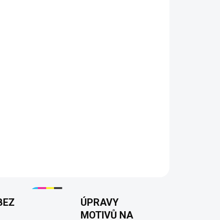
á, ale všechno je vidět. Tričko
„Nečum na mě
uje tenhle moment s klidem a nadhledem.
tónem“ řekne vše beze slov
ždý zná
k
den
BEZ
ÚPRAVY
MOTIVŮ NA