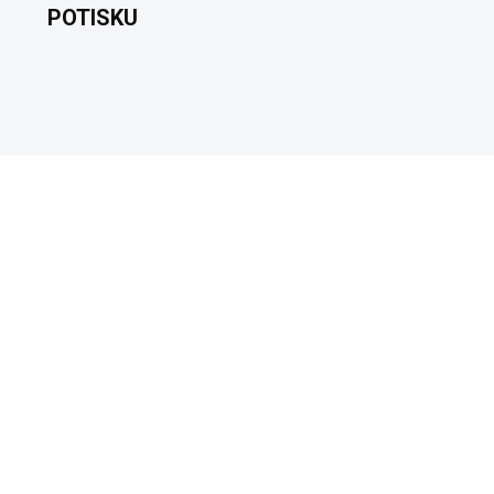
POTISKU
VYROBÍME A ODEŠLEME DO 2 DNŮ
(>5 KS)
hubu a nečum - Dámské
ko