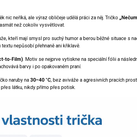
k nic neříká, ale výraz obličeje udělá práci za něj. Tričko
„Nečum
zasmát než cokoliv vysvětlovat.
že, kteří mají smysl pro suchý humor a berou běžné situace s n
 textu nepůsobí přehnaně ani křiklavě.
t-to-Film)
. Motiv se nejprve vytiskne na speciální fólii a následn
zachovává barvy i po opakovaném praní.
ričko naruby na
30–40 °C
, bez aviváže a agresivních pracích prost
přes látku, nikdy přímo přes potisk.