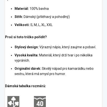
Materiál:
100% bavlna
Střih:
Dámský (přiléhavý a pohodlný)
Velikosti:
S, M, L, XL, XXL
Proč si toto tričko pořídit?
Stylový design:
Výrazný nápis, který zaujme a pobaví.
Vysoká kvalita:
Materiál, který drží tvar i po několika
vypráních.
Originální dárek:
Skvělý nápad pro kamarádku nebo
sestru, která má smysl pro humor.
Dámská tabulka rozměrů: