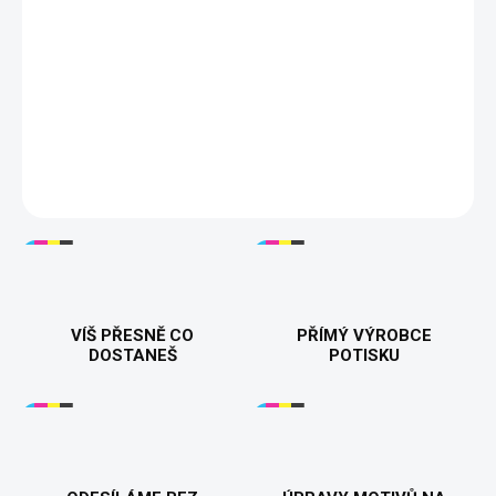
−
+
Přidat do košíku
💋 Dámské tričko s odvážným nápisem "Drž hubu a nečum" pro
ženy, které mají jasno. Pohodlné a stylové tričko z kvalitního
materiálu, ideální na každodenní nošení nebo jako originální
dárek. Dostupné v různých barvách. 🎁
DETAILNÍ INFORMACE
VÍŠ PŘESNĚ CO
PŘÍMÝ VÝROBCE
DOSTANEŠ
POTISKU