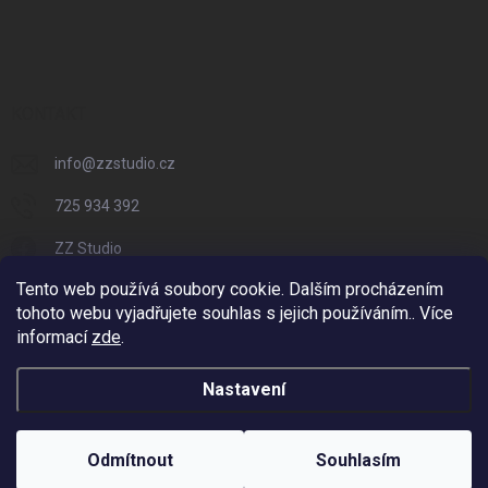
KONTAKT
info
@
zzstudio.cz
725 934 392
ZZ Studio
Tento web používá soubory cookie. Dalším procházením
zzstudio_cz
tohoto webu vyjadřujete souhlas s jejich používáním.. Více
informací
zde
.
Nastavení
Copyright 2026
ZZ Eshop - Svět potisku
. Všechna práva vyhrazena.
Vytvořil Shoptet
Odmítnout
Souhlasím