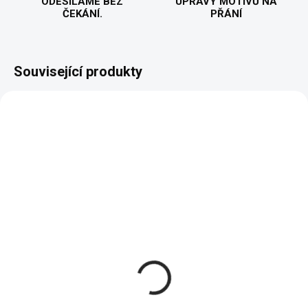
ODESÍLÁME BEZ
ÚPRAVY MOTIVŮ NA
ČEKÁNÍ.
PŘÁNÍ
Související produkty
BESTSELLER
VYROBÍME A ODEŠLEME DO 2 DNŮ
VYROBÍME A ODEŠLEME DO 2 DNŮ
(>5 KS)
(>5 KS)
Jsem princezna vole -
Drž hubu a nečum -
Dámské tričko
Dámská mikina
418 Kč
1 048 Kč
Detail
Detail