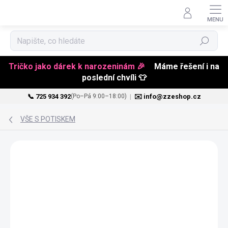
Hledat
Tričko jako dárek k narozeninám 🎉
Máme řešení i na
poslední chvíli 👕
📞 725 934 392
|
✉️ info@zzeshop.cz
(Po–Pá 9:00–18:00)
Přejít
na
VŠE S POTISKEM
obsah