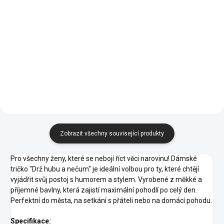
03 -
03 -
02 -
02 -
05 -
00 -
01 -
Světle
04 -
00 -
01 -
Světle
Námořní
Námořní
Královská
Bílá
Černá
Šedý
Žlutá
Bílá
Černá
Šedý
12 -
12 -
Modrá
Modrá
Modrá
05 -
16 -
Melír
Melír
07 -
09 -
11 -
Tmavě
07 -
Tmavě
44 -
Královská
Středně
Červená
Khaki
Oranžová
Šedý
Červená
Šedý
Tyrkysová
Modrá
Zelená
14 -
16 -
Melír
Melír
40 -
44 -
62 -
Azurově
Středně
Purpurová
Tyrkysová
Limetková
Modrá
Zelená
87 -
69 -
93 -
95 -
96 -
Půlnoční
Military
Petrolejová
Mátová
Citrónová
Modrá
Zobrazit všechny související produkty
Pro všechny ženy, které se nebojí říct věci narovinu! Dámské
tričko "Drž hubu a nečum" je ideální volbou pro ty, které chtějí
vyjádřit svůj postoj s humorem a stylem. Vyrobené z měkké a
příjemné bavlny, která zajistí maximální pohodlí po celý den.
Perfektní do města, na setkání s přáteli nebo na domácí pohodu.
Specifikace: