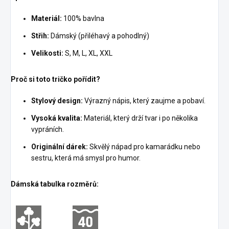
Materiál:
100% bavlna
Střih:
Dámský (přiléhavý a pohodlný)
Velikosti:
S, M, L, XL, XXL
Proč si toto tričko pořídit?
Stylový design:
Výrazný nápis, který zaujme a pobaví.
Vysoká kvalita:
Materiál, který drží tvar i po několika
vypráních.
Originální dárek:
Skvělý nápad pro kamarádku nebo
sestru, která má smysl pro humor.
Dámská tabulka rozměrů: