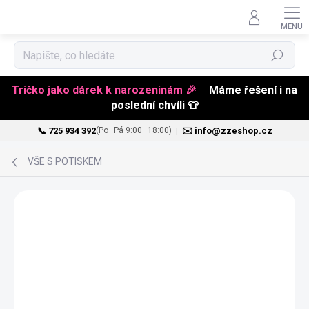
Hledat
Tričko jako dárek k narozeninám 🎉
Máme řešení i na
poslední chvíli 👕
📞 725 934 392
|
✉️ info@zzeshop.cz
(Po–Pá 9:00–18:00)
Přejít
na
VŠE S POTISKEM
obsah