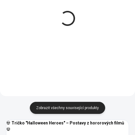
Halloween heroes -
F.r.i.e.n.d.s Killer -
Dámské tričko
Pánské tričko
484 Kč
484 Kč
od
od
Detail
Detail
02 -
05 -
00 -
01 -
04 -
XS
S
M
L
XL
Námořní
Královská
Bílá
Černá
Žlutá
Modrá
Modrá
07 -
13 -
XXL
3XL
Červená
Bordó
Zobrazit všechny související produkty
💀
Tričko "Halloween Heroes" – Postavy z hororových filmů
💀