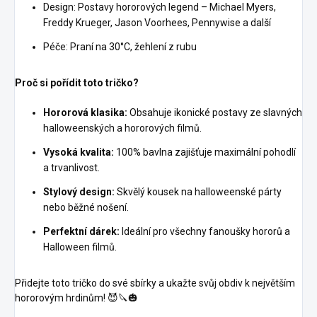
Design: Postavy hororových legend – Michael Myers,
Freddy Krueger, Jason Voorhees, Pennywise a další
Péče: Praní na 30°C, žehlení z rubu
Proč si pořídit toto tričko?
Hororová klasika:
Obsahuje ikonické postavy ze slavných
halloweenských a hororových filmů.
Vysoká kvalita:
100% bavlna zajišťuje maximální pohodlí
a trvanlivost.
Stylový design:
Skvělý kousek na halloweenské párty
nebo běžné nošení.
Perfektní dárek:
Ideální pro všechny fanoušky hororů a
Halloween filmů.
Přidejte toto tričko do své sbírky a ukažte svůj obdiv k největším
hororovým hrdinům! 😈🔪🎃