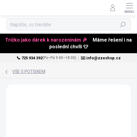
Hledat
Tričko jako dárek k narozeninám 🎉
Máme řešení i na
poslední chvíli 👕
📞 725 934 392
|
✉️ info@zzeshop.cz
(Po–Pá 9:00–18:00)
Přejít
na
VŠE S POTISKEM
obsah