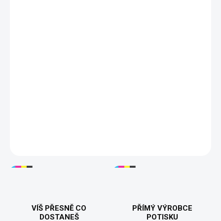
3XL
4XL
DORUČÍME DO:
ZVOLTE VARIANTU
MOŽNOSTI DORUČENÍ
−
+
Přidat do košíku
🎃👻
Tričko "Halloween Heroes"
– Spojuje všechny vaše
oblíbené hororové postavy z klasických Halloween filmů! Michael
Myers, Freddy Krueger, Jason Voorhees, Pennywise a další –
ideální pro fanoušky hororů a Halloweenu. Dostupné v pánské i
dámské variantě. 👕💀
DETAILNÍ INFORMACE
VÍŠ PŘESNĚ CO
PŘÍMÝ VÝROBCE
DOSTANEŠ
POTISKU