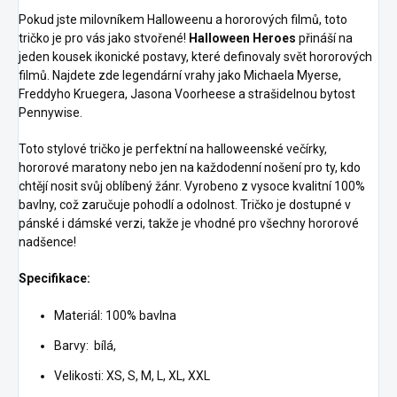
Pokud jste milovníkem Halloweenu a hororových filmů, toto
tričko je pro vás jako stvořené!
Halloween Heroes
přináší na
jeden kousek ikonické postavy, které definovaly svět hororových
filmů. Najdete zde legendární vrahy jako Michaela Myerse,
Freddyho Kruegera, Jasona Voorheese a strašidelnou bytost
Pennywise.
Toto stylové tričko je perfektní na halloweenské večírky,
hororové maratony nebo jen na každodenní nošení pro ty, kdo
chtějí nosit svůj oblíbený žánr. Vyrobeno z vysoce kvalitní 100%
bavlny, což zaručuje pohodlí a odolnost. Tričko je dostupné v
pánské i dámské verzi, takže je vhodné pro všechny hororové
nadšence!
Specifikace:
Materiál: 100% bavlna
Barvy: bílá,
Velikosti: XS, S, M, L, XL, XXL