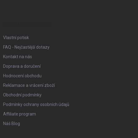
p
a
t
í
INFORMACE PRO VÁS
Vlastní potisk
FAQ - Nejčastější dotazy
Kontakt na nás
Doprava a doručení
Hodnocení obchodu
Reklamace a vrácení zboží
Obchodní podmínky
Podmínky ochrany osobních údajů
Affiliate program
Náš Blog