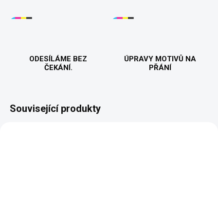
ODESÍLÁME BEZ
ÚPRAVY MOTIVŮ NA
ČEKÁNÍ.
PŘÁNÍ
Související produkty
VYROBÍME A ODEŠLEME DO 2 DNŮ
VYROBÍME A ODEŠLEME DO 2 DNŮ
(>5 KS)
(>5 KS)