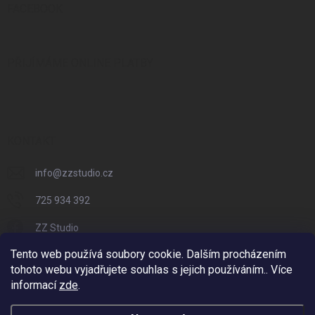
FACEBOOK
PŘIJÍMÁME ONLINE PLATBY
KONTAKT
info
@
zzstudio.cz
725 934 392
ZZ Studio
Tento web používá soubory cookie. Dalším procházením
zzstudio_cz
tohoto webu vyjadřujete souhlas s jejich používáním.. Více
informací
zde
.