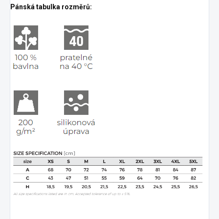
Pánská tabulka rozměrů: