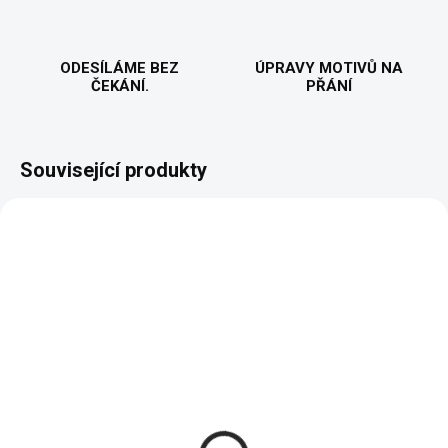
ODESÍLÁME BEZ
ÚPRAVY MOTIVŮ NA
ČEKÁNÍ.
PŘÁNÍ
Související produkty
VYROBÍME A ODEŠLEME DO 2 DNŮ
VYROBÍME A ODEŠLEME DO 2 DNŮ
(>5 KS)
(>5 KS)
F.r.i.e.n.d.s Killer -
F.r.i.e.n.d.s Killer -
Dámské Tričko
Pánské tričko