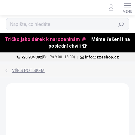
Hledat
Tričko jako dárek k narozeninám 🎉
Máme řešení i na
poslední chvíli 👕
📞 725 934 392
|
✉️ info@zzeshop.cz
(Po–Pá 9:00–18:00)
Přejít
na
VŠE S POTISKEM
obsah