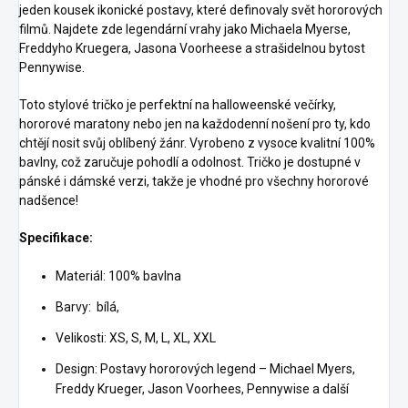
jeden kousek ikonické postavy, které definovaly svět hororových
filmů. Najdete zde legendární vrahy jako Michaela Myerse,
Freddyho Kruegera, Jasona Voorheese a strašidelnou bytost
Pennywise.
Toto stylové tričko je perfektní na halloweenské večírky,
hororové maratony nebo jen na každodenní nošení pro ty, kdo
chtějí nosit svůj oblíbený žánr. Vyrobeno z vysoce kvalitní 100%
bavlny, což zaručuje pohodlí a odolnost. Tričko je dostupné v
pánské i dámské verzi, takže je vhodné pro všechny hororové
nadšence!
Specifikace:
Materiál: 100% bavlna
Barvy: bílá,
Velikosti: XS, S, M, L, XL, XXL
Design: Postavy hororových legend – Michael Myers,
Freddy Krueger, Jason Voorhees, Pennywise a další