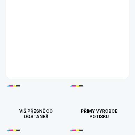
−
+
Přidat do košíku
🎃👻
Tričko "Halloween Heroes"
– Spojuje všechny vaše
oblíbené hororové postavy z klasických Halloween filmů! Michael
Myers, Freddy Krueger, Jason Voorhees, Pennywise a další –
ideální pro fanoušky hororů a Halloweenu. Dostupné v pánské i
dámské variantě. 👕💀
DETAILNÍ INFORMACE
VÍŠ PŘESNĚ CO
PŘÍMÝ VÝROBCE
DOSTANEŠ
POTISKU