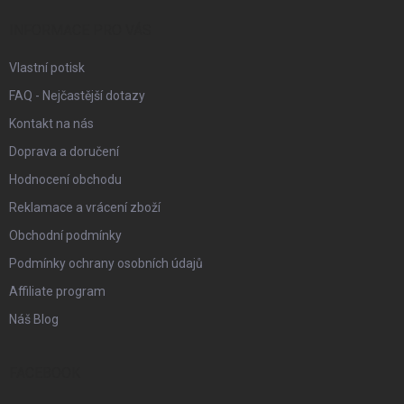
t
í
INFORMACE PRO VÁS
Vlastní potisk
FAQ - Nejčastější dotazy
Kontakt na nás
Doprava a doručení
Hodnocení obchodu
Reklamace a vrácení zboží
Obchodní podmínky
Podmínky ochrany osobních údajů
Affiliate program
Náš Blog
FACEBOOK