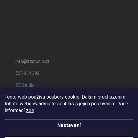
PŘIJÍMÁME ONLINE PLATBY
KONTAKT
info
@
zzstudio.cz
725 934 392
ZZ Studio
Tento web používá soubory cookie. Dalším procházením
zzstudio_cz
tohoto webu vyjadřujete souhlas s jejich používáním.. Více
informací
zde
.
Nastavení
Copyright 2026
ZZ Eshop - Svět potisku
. Všechna práva vyhrazena.
Vytvořil Shoptet