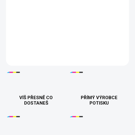
−
+
Přidat do košíku
🔪👕
Friends Killer - Pánské a dámské tričko
– Stylové a
temné tričko pro všechny fanoušky hororových, halloween ských
motivů a černého humoru. Dostupné ve variantě pro muže i ženy,
ideální na každodenní nošení nebo jako dárek. Vyrobeno z
kvalitní bavlny pro pohodlí a dlouhou životnost. 👚👕🎁
DETAILNÍ INFORMACE
VÍŠ PŘESNĚ CO
PŘÍMÝ VÝROBCE
DOSTANEŠ
POTISKU