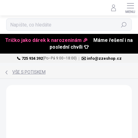
Hledat
Tričko jako dárek k narozeninám 🎉
Máme řešení i na
poslední chvíli 👕
📞 725 934 392
|
✉️ info@zzeshop.cz
(Po–Pá 9:00–18:00)
Přejít
na
VŠE S POTISKEM
obsah