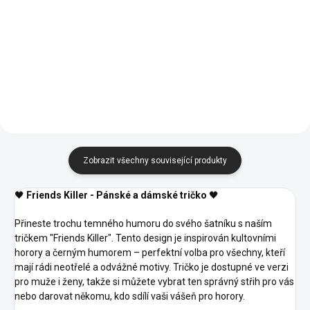
Detail
Detail
00 -
00 -
Bílá
Bílá
Zobrazit všechny související produkty
🖤
Friends Killer - Pánské a dámské tričko
🖤
Přineste trochu temného humoru do svého šatníku s naším
tričkem "Friends Killer". Tento design je inspirován kultovními
horory a černým humorem – perfektní volba pro všechny, kteří
mají rádi neotřelé a odvážné motivy. Tričko je dostupné ve verzi
pro muže i ženy, takže si můžete vybrat ten správný střih pro vás
nebo darovat někomu, kdo sdílí vaši vášeň pro horory.