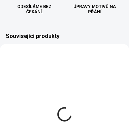
ODESÍLÁME BEZ
ÚPRAVY MOTIVŮ NA
ČEKÁNÍ.
PŘÁNÍ
Související produkty
VYROBÍME A ODEŠLEME DO 2 DNŮ
VYROBÍME A ODEŠLEME DO 2 DNŮ
(>5 KS)
(>5 KS)
F.r.i.e.n.d.s Halloween
F.r.i.e.n.d.s Halloween
party - Dámské Tričko
party - Pánské Tričko
484 Kč
484 Kč
od