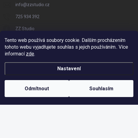
info
@
zzstudio.cz
725 934 392
ZZ Studio
Tento web používá soubory cookie. Dalším procházením
zzstudio_cz
tohoto webu vyjadřujete souhlas s jejich používáním.. Více
informací
zde
.
Nastavení
Copyright 2026
ZZ Eshop - Svět potisku
. Všechna práva vyhrazena.
Vytvořil Shoptet
Odmítnout
Souhlasím
Odstoupit od smlouvy