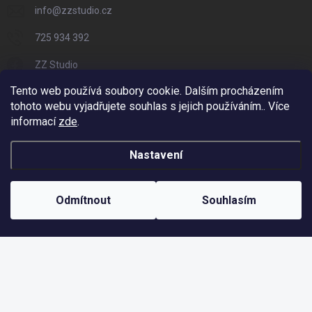
info
@
zzstudio.cz
725 934 392
ZZ Studio
Tento web používá soubory cookie. Dalším procházením
zzstudio_cz
tohoto webu vyjadřujete souhlas s jejich používáním.. Více
informací
zde
.
Nastavení
Copyright 2026
ZZ Eshop - Svět potisku
. Všechna práva vyhrazena.
Vytvořil Shoptet
Odmítnout
Souhlasím
Odstoupit od smlouvy