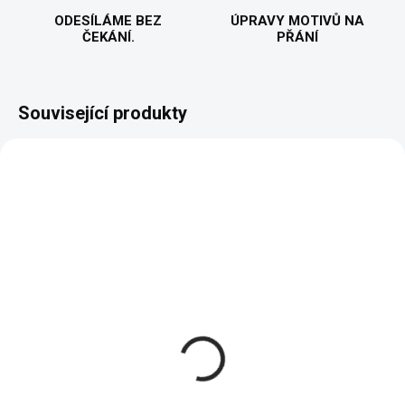
ODESÍLÁME BEZ
ÚPRAVY MOTIVŮ NA
ČEKÁNÍ.
PŘÁNÍ
Související produkty
VYROBÍME A ODEŠLEME DO 2 DNŮ
VYROBÍME A ODEŠLEME DO 2 DNŮ
(>5 KS)
(>5 KS)
F.r.i.e.n.d.s Halloween
F.r.i.e.n.d.s Halloween
party - Dámské Tričko
party - Pánské Tričko
484 Kč
484 Kč
od