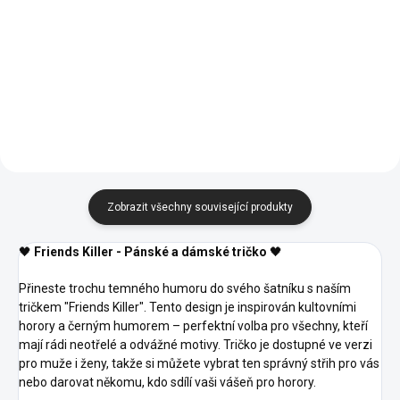
Detail
Detail
00 -
00 -
Bílá
Bílá
Zobrazit všechny související produkty
🖤
Friends Killer - Pánské a dámské tričko
🖤
Přineste trochu temného humoru do svého šatníku s naším
tričkem "Friends Killer". Tento design je inspirován kultovními
horory a černým humorem – perfektní volba pro všechny, kteří
mají rádi neotřelé a odvážné motivy. Tričko je dostupné ve verzi
pro muže i ženy, takže si můžete vybrat ten správný střih pro vás
nebo darovat někomu, kdo sdílí vaši vášeň pro horory.