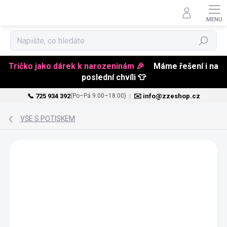
Hledat
Tričko jako dárek k narozeninám 🎉
Máme řešení i na
poslední chvíli 👕
📞 725 934 392
|
✉️ info@zzeshop.cz
(Po–Pá 9:00–18:00)
Přejít
na
VŠE S POTISKEM
obsah