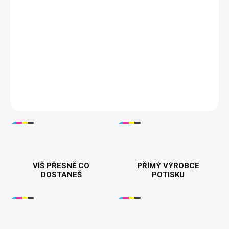
−
+
Přidat do košíku
🔪👕
Friends Killer - Pánské a dámské tričko
– Stylové a
temné tričko pro všechny fanoušky hororových, halloween ských
motivů a černého humoru. Dostupné ve variantě pro muže i ženy,
ideální na každodenní nošení nebo jako dárek. Vyrobeno z
kvalitní bavlny pro pohodlí a dlouhou životnost. 👚👕🎁
DETAILNÍ INFORMACE
VÍŠ PŘESNĚ CO
PŘÍMÝ VÝROBCE
DOSTANEŠ
POTISKU