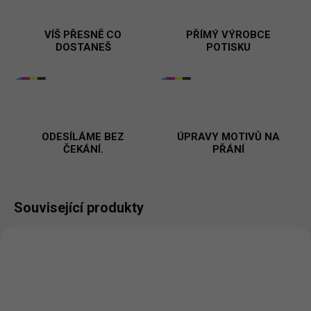
VÍŠ PŘESNĚ CO
PŘÍMÝ VÝROBCE
DOSTANEŠ
POTISKU
ODESÍLÁME BEZ
ÚPRAVY MOTIVŮ NA
ČEKÁNÍ.
PŘÁNÍ
Související produkty
BESTSELLER
BESTSELLER
PŘIZPŮSOBITELNÝ
MOTIV