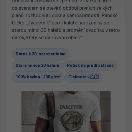
Dospívání zůstává ve zpětném zrcátku a před
oslavencem se otevírá období prvních velkých
plánů, rozhodnutí, cest a samostatnosti. Pánské
tričko „Dvacetník“ spojí kulaté narozeniny se
starou mincí 20 haléřů a promění dvacítku v retro
dárek, který se dá rovnou obléct.
Dárek k 20. narozeninám
Stará mince 20 haléřů
Potisk na přední straně
100% bavlna · 200 g/m²
Tisknuto v 🇨🇿