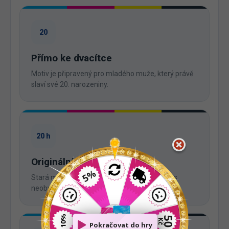
20
Přímo ke dvacítce
Motiv je připravený pro mladého muže, který právě
slaví své 20. narozeniny.
20 h
Originální retro mince
Stará mince 20 haléřů propojí věk oslavence s
neobvyklým narozeninovým motivem.