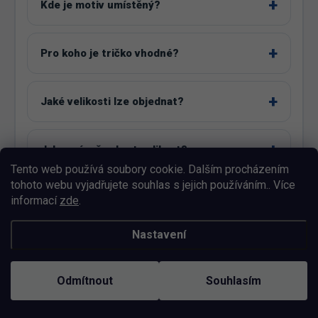
Kde je motiv umístěný?
Pro koho je tričko vhodné?
Jaké velikosti lze objednat?
Jak správně vybrat velikost?
Tento web používá soubory cookie. Dalším procházením
tohoto webu vyjadřujete souhlas s jejich používáním.. Více
Co zvolit mezi dvěma velikostmi?
informací
zde
.
Nastavení
Jsou všechny barvy dostupné ve všech
velikostech?
Odmítnout
Souhlasím
Lze motiv upravit?