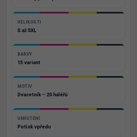
VELIKOSTI
S až 5XL
BARVY
15 variant
MOTIV
Dvacetník – 20 haléřů
UMÍSTĚNÍ
Potisk vpředu