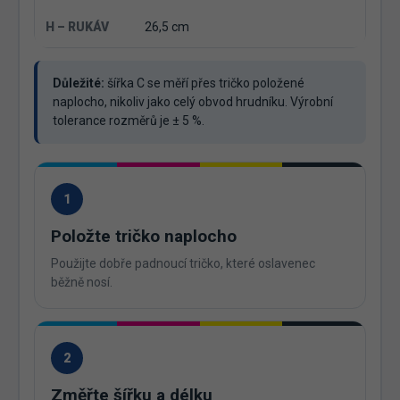
26,5 cm
Důležité:
šířka C se měří přes tričko položené
naplocho, nikoliv jako celý obvod hrudníku. Výrobní
tolerance rozměrů je ± 5 %.
1
Položte tričko naplocho
Použijte dobře padnoucí tričko, které oslavenec
běžně nosí.
2
Změřte šířku a délku