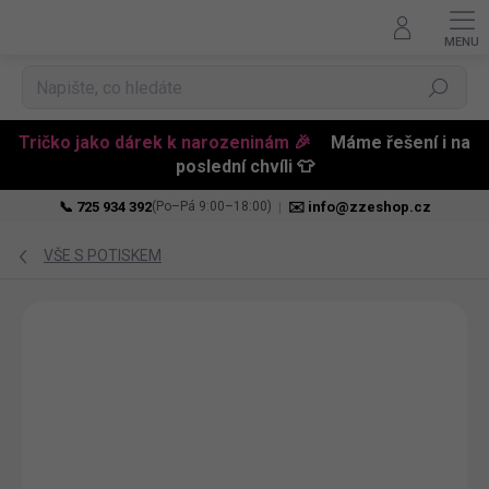
Hledat
Tričko jako dárek k narozeninám 🎉
Máme řešení i na
poslední chvíli 👕
📞 725 934 392
|
✉️ info@zzeshop.cz
(Po–Pá 9:00–18:00)
Přejít
na
VŠE S POTISKEM
obsah