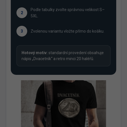
Podle tabulky zvolte správnou velikost S–
2
5XL.
3
Zvolenou variantu vložte přímo do košíku.
Hotový motiv:
standardní provedení obsahuje
nápis „Dvacetník“ a retro minci 20 haléřů.