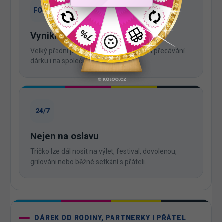
FOTO
Vynikne na fotografiích
Velký přední potisk je dobře viditelný při předávání
dárku i na společných snímcích.
24/7
Nejen na oslavu
Tričko lze dál nosit na výlet, festival, dovolenou,
grilování nebo běžné setkání s přáteli.
DÁREK OD RODINY, PARTNERKY I PŘÁTEL