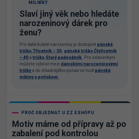
MILNÍKY
Slaví jiný věk nebo hledáte
narozeninový dárek pro
ženu?
Pro další kulaté narozeniny je dostupné
pánské
tričko Třicetník – 30
,
pánské tričko Čtyřicetník
– 40
a
tričko Starý padesátník
. Pro oslavenkyni
můžete vybírat mezi
dámskými narozeninovými
tričky
a do chladnějšího počasí se hodí
pánské
mikiny s potiskem
.
PROČ OBJEDNAT U ZZ ESHOPU
Motiv máme od přípravy až po
zabalení pod kontrolou