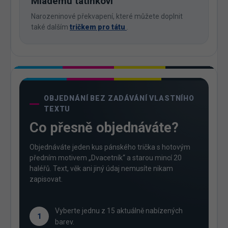
Mladému tatínkovi
Narozeninové překvapení, které můžete doplnit
také dalším
tričkem pro tátu
.
OBJEDNÁNÍ BEZ ZADÁVÁNÍ VLASTNÍHO
TEXTU
Co přesně objednáváte?
Objednáváte jeden kus pánského trička s hotovým
předním motivem „Dvacetník“ a starou mincí 20
haléřů. Text, věk ani jiný údaj nemusíte nikam
zapisovat.
Vyberte jednu z 15 aktuálně nabízených
1
barev.