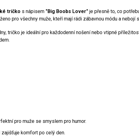
ké tričko
s nápisem
"Big Boobs Lover"
je přesně to, co potřeb
rženo pro všechny muže, kteří mají rádi zábavnou módu a nebojí s
 tričko je ideální pro každodenní nošení nebo vtipné příležitost
edem.
fektní pro muže se smyslem pro humor.
l zajišťuje komfort po celý den.