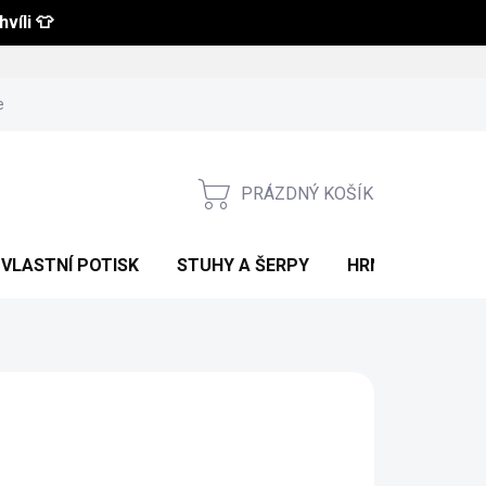
víli 👕
 a vrácení zboží
Obchodní podmínky
Podmínky ochrany osobní
PRÁZDNÝ KOŠÍK
NÁKUPNÍ
KOŠÍK
VLASTNÍ POTISK
STUHY A ŠERPY
HRNKY S POTIS