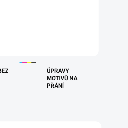
"
– Tričko pro muže, kteří se nebojí být upřímní a
otisk, kvalitní materiál a pohodlný střih dělají z
pro všechny milovníky odvážné a zábavné módy.
 smyslem pro humor. 😎🔥
BEZ
ÚPRAVY
MOTIVŮ NA
PŘÁNÍ