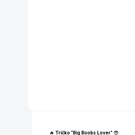
06 - Láhvově Zelená
07 - Červená
09 - Khaki
14 - Azurově Modrá
16 - Středně Zelená
19 - Emerald
40 - Purpurová
44 - Tyrkysová
62 - Limetková
67 - Tmavá Břidlice
A1 - Korálová
A7 - Frost
🔥
Tričko "Big Boobs Lover"
😎