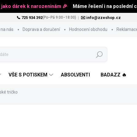
 jako dárek k narozeninám 🎉
Máme řešení i na poslední ch
📞 725 934 392
|
✉️ info@zzeshop.cz
(Po–Pá 9:00–18:00)
 na nás
Doprava a doručení
Hodnocení obchodu
Reklamace
Hledat
VŠE S POTISKEM
ABSOLVENTI
BADAZZ 🔥
ské tričko
od
484 Kč
Měrná
ZVOLTE VARIANTU
cena: