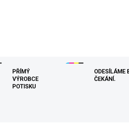
👕
Tričko "Big Boobs Lover
brát život s humorem! Vtipný p
tohoto trička ideální volbu 
Perfektní dárek pro muže se
DETAILNÍ INFORMACE
PŘÍMÝ
ODESÍLÁME 
VÝROBCE
ČEKÁNÍ.
POTISKU