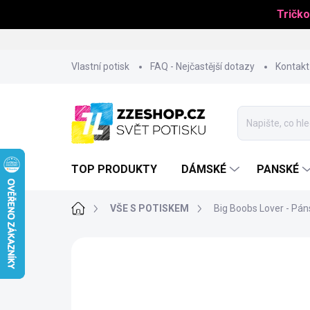
Tričko
Přejít
Vlastní potisk
FAQ - Nejčastější dotazy
Kontakt
na
obsah
TOP PRODUKTY
DÁMSKÉ
PANSKÉ
Domů
VŠE S POTISKEM
Big Boobs Lover - Pán