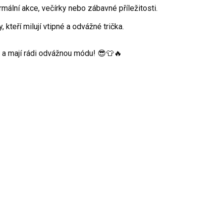
ální akce, večírky nebo zábavné příležitosti.
 kteří milují vtipné a odvážné trička.
m a mají rádi odvážnou módu! 😎👕🔥