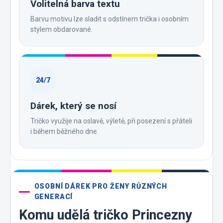
Volitelná barva textu
Barvu motivu lze sladit s odstínem trička i osobním
stylem obdarované.
24/7
Dárek, který se nosí
Tričko využije na oslavě, výletě, při posezení s přáteli
i během běžného dne.
OSOBNÍ DÁREK PRO ŽENY RŮZNÝCH
GENERACÍ
Komu udělá tričko Princezny