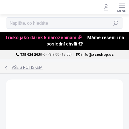
Hledat
Tričko jako dárek k narozeninám 🎉
Máme řešení i na
poslední chvíli 👕
📞 725 934 392
|
✉️ info@zzeshop.cz
(Po–Pá 9:00–18:00)
Přejít
na
VŠE S POTISKEM
obsah
BESTSELLER
PŘIZPŮSOBITELNÝ
MOTIV