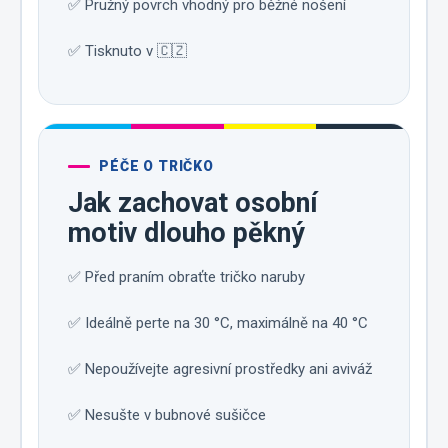
✅ Pružný povrch vhodný pro běžné nošení
✅ Tisknuto v 🇨🇿
PÉČE O TRIČKO
Jak zachovat osobní
motiv dlouho pěkný
✅ Před praním obraťte tričko naruby
✅ Ideálně perte na 30 °C, maximálně na 40 °C
✅ Nepoužívejte agresivní prostředky ani aviváž
✅ Nesušte v bubnové sušičce