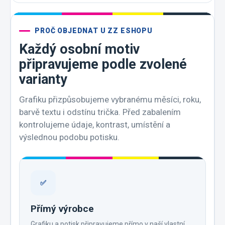
PROČ OBJEDNAT U ZZ ESHOPU
Každý osobní motiv
připravujeme podle zvolené
varianty
Grafiku přizpůsobujeme vybranému měsíci, roku,
barvě textu i odstínu trička. Před zabalením
kontrolujeme údaje, kontrast, umístění a
výslednou podobu potisku.
✅
Přímý výrobce
Grafiku a potisk připravujeme přímo v naší vlastní