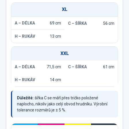
XL
69 cm
56 cm
13 cm
XXL
71,5 cm
61 cm
14 cm
Důležité:
šířka C se měří přes tričko položené
naplocho, nikoliv jako celý obvod hrudníku. Výrobní
tolerance rozměrů je ± 5 %.