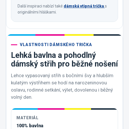
Další inspiraci nabízí také
dámská vtipná trička
s
originálními hláškami.
VLASTNOSTI DÁMSKÉHO TRIČKA
Lehká bavlna a pohodlný
dámský střih pro běžné nošení
Lehce vypasovaný střih s bočními švy a hlubším
kulatým výstřihem se hodí na narozeninovou
oslavu, rodinné setkání, výlet, dovolenou i běžný
volný den.
MATERIÁL
100% bavlna