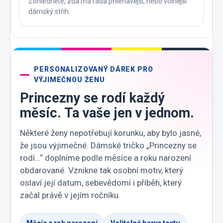
Zohledněte, zda má ráda přiléhavější, nebo volnější
dámský střih.
PERSONALIZOVANÝ DÁREK PRO
VÝJIMEČNOU ŽENU
Princezny se rodí každý
měsíc. Ta vaše jen v jednom.
Některé ženy nepotřebují korunku, aby bylo jasné,
že jsou výjimečné. Dámské tričko „Princezny se
rodí…“ doplníme podle měsíce a roku narození
obdarované. Vznikne tak osobní motiv, který
oslaví její datum, sebevědomí i příběh, který
začal právě v jejím ročníku.