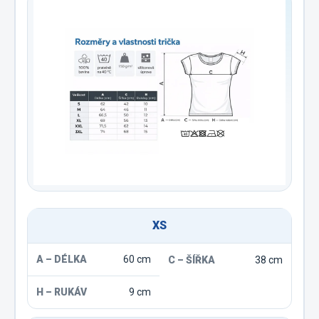
XS
60 cm
38 cm
9 cm