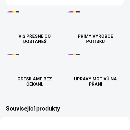
VÍŠ PŘESNĚ CO
PŘÍMÝ VÝROBCE
DOSTANEŠ
POTISKU
ODESÍLÁME BEZ
ÚPRAVY MOTIVŮ NA
ČEKÁNÍ.
PŘÁNÍ
Související produkty
BESTSELLER
BESTSELLER
PŘIZPŮSOBITELNÝ
PŘIZPŮSOBITELNÝ