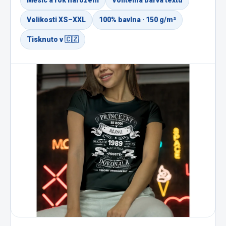
Měsíc a rok narození
Volitelná barva textu
Velikosti XS–XXL
100% bavlna · 150 g/m²
Tisknuto v 🇨🇿