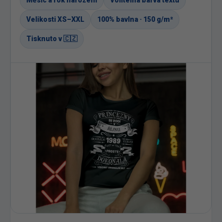
Měsíc a rok narození
Volitelná barva textu
Velikosti XS–XXL
100% bavlna · 150 g/m²
Tisknuto v 🇨🇿