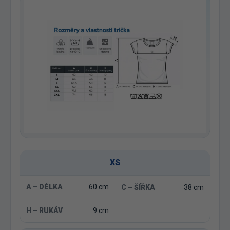
XS
60 cm
38 cm
9 cm