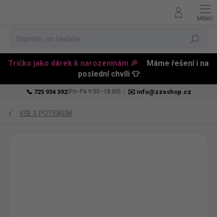
Hledat
Tričko jako dárek k narozeninám 🎉
Máme řešení i na
poslední chvíli 👕
📞 725 934 392
|
✉️ info@zzeshop.cz
(Po–Pá 9:00–18:00)
Přejít
na
VŠE S POTISKEM
obsah
BESTSELLER
PŘIZPŮSOBITELNÝ
MOTIV