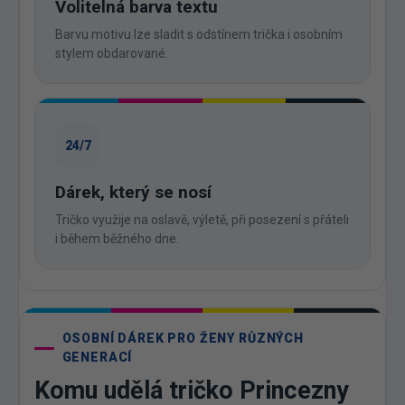
Volitelná barva textu
Barvu motivu lze sladit s odstínem trička i osobním
stylem obdarované.
24/7
Dárek, který se nosí
Tričko využije na oslavě, výletě, při posezení s přáteli
i během běžného dne.
OSOBNÍ DÁREK PRO ŽENY RŮZNÝCH
GENERACÍ
Komu udělá tričko Princezny