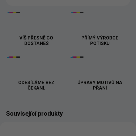
VÍŠ PŘESNĚ CO
PŘÍMÝ VÝROBCE
DOSTANEŠ
POTISKU
ODESÍLÁME BEZ
ÚPRAVY MOTIVŮ NA
ČEKÁNÍ.
PŘÁNÍ
Související produkty
BESTSELLER
BESTSELLER
PŘIZPŮSOBITELNÝ
PŘIZPŮSOBITELNÝ