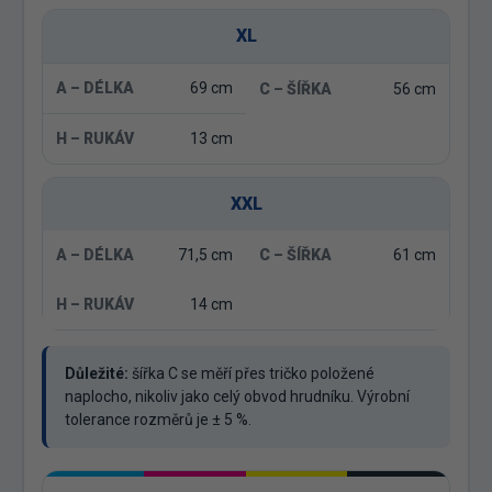
XL
69 cm
56 cm
13 cm
XXL
71,5 cm
61 cm
14 cm
Důležité:
šířka C se měří přes tričko položené
naplocho, nikoliv jako celý obvod hrudníku. Výrobní
tolerance rozměrů je ± 5 %.