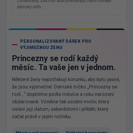
Zohledněte, zda má ráda přiléhavější, nebo volnější
dámský střih.
PERSONALIZOVANÝ DÁREK PRO
VÝJIMEČNOU ŽENU
Princezny se rodí každý
měsíc. Ta vaše jen v jednom.
Některé ženy nepotřebují korunku, aby bylo jasné,
že jsou výjimečné. Dámské tričko „Princezny se
rodí…“ doplníme podle měsíce a roku narození
obdarované. Vznikne tak osobní motiv, který
oslaví její datum, sebevědomí i příběh, který
začal právě v jejím ročníku.