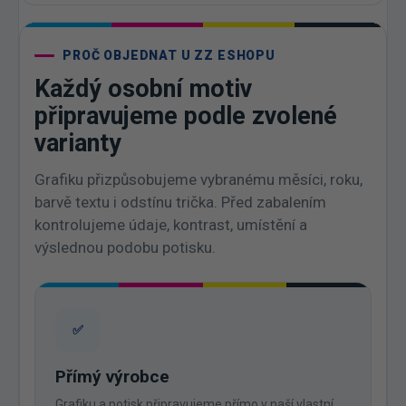
PROČ OBJEDNAT U ZZ ESHOPU
Každý osobní motiv
připravujeme podle zvolené
varianty
Grafiku přizpůsobujeme vybranému měsíci, roku,
barvě textu i odstínu trička. Před zabalením
kontrolujeme údaje, kontrast, umístění a
výslednou podobu potisku.
✅
Přímý výrobce
Grafiku a potisk připravujeme přímo v naší vlastní