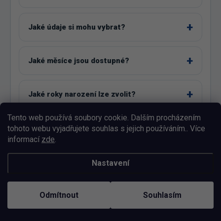
Jaké údaje si mohu vybrat?
Jaké měsíce jsou dostupné?
Jaké roky narození lze zvolit?
Tento web používá soubory cookie. Dalším procházením
Jaké barvy textu lze vybrat?
tohoto webu vyjadřujete souhlas s jejich používáním.. Více
informací
zde
.
Pro koho je tričko vhodné?
Nastavení
Odmítnout
Souhlasím
Jaké velikosti lze objednat?