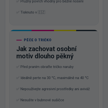
✅ Pružný povrch vhodný pro běžné nošení
✅ Tisknuto v 🇨🇿
PÉČE O TRIČKO
Jak zachovat osobní
motiv dlouho pěkný
✅ Před praním obraťte tričko naruby
✅ Ideálně perte na 30 °C, maximálně na 40 °C
✅ Nepoužívejte agresivní prostředky ani aviváž
✅ Nesušte v bubnové sušičce