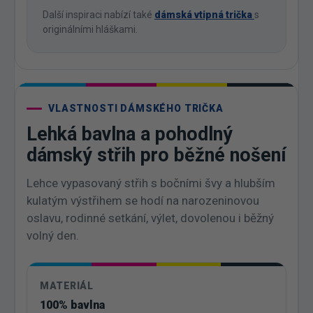
Další inspiraci nabízí také
dámská vtipná trička
s
originálními hláškami.
VLASTNOSTI DÁMSKÉHO TRIČKA
Lehká bavlna a pohodlný
dámský střih pro běžné nošení
Lehce vypasovaný střih s bočními švy a hlubším
kulatým výstřihem se hodí na narozeninovou
oslavu, rodinné setkání, výlet, dovolenou i běžný
volný den.
MATERIÁL
100% bavlna