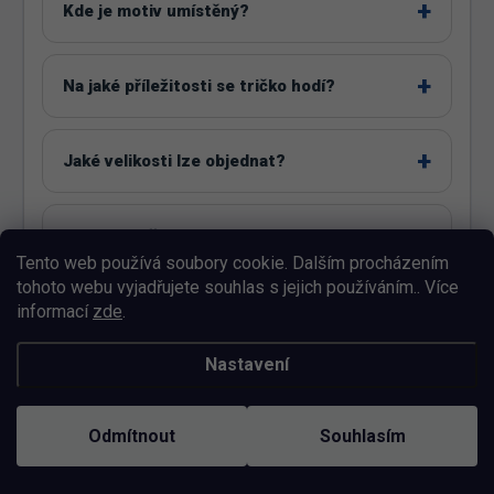
Kde je motiv umístěný?
Na jaké příležitosti se tričko hodí?
Jaké velikosti lze objednat?
Jak správně vybrat velikost?
Tento web používá soubory cookie. Dalším procházením
tohoto webu vyjadřujete souhlas s jejich používáním.. Více
Co zvolit mezi dvěma velikostmi?
informací
zde
.
Nastavení
Jsou všechny barvy dostupné ve všech
velikostech?
Odmítnout
Souhlasím
Lze motiv upravit?