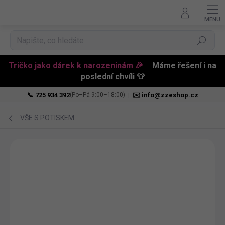
Hledat
Tričko jako dárek k narozeninám 🎉
Máme řešení i na
poslední chvíli 👕
📞 725 934 392
|
✉️ info@zzeshop.cz
(Po–Pá 9:00–18:00)
Přejít
na
VŠE S POTISKEM
obsah