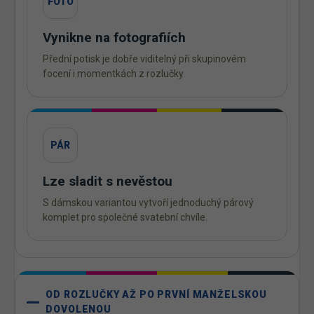
FOTO
Vynikne na fotografiích
Přední potisk je dobře viditelný při skupinovém
focení i momentkách z rozlučky.
PÁR
Lze sladit s nevěstou
S dámskou variantou vytvoří jednoduchý párový
komplet pro společné svatební chvíle.
OD ROZLUČKY AŽ PO PRVNÍ MANŽELSKOU
DOVOLENOU