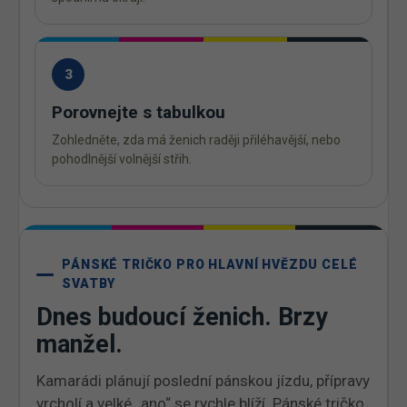
3
Porovnejte s tabulkou
Zohledněte, zda má ženich raději přiléhavější, nebo
pohodlnější volnější střih.
PÁNSKÉ TRIČKO PRO HLAVNÍ HVĚZDU CELÉ
SVATBY
Dnes budoucí ženich. Brzy
manžel.
Kamarádi plánují poslední pánskou jízdu, přípravy
vrcholí a velké „ano“ se rychle blíží. Pánské tričko