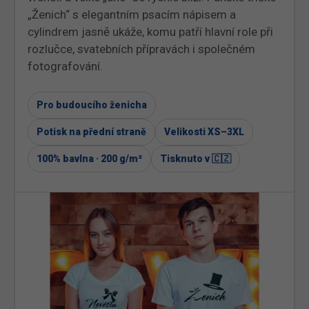
„Ženich“ s elegantním psacím nápisem a
cylindrem jasně ukáže, komu patří hlavní role při
rozlučce, svatebních přípravách i společném
fotografování.
Pro budoucího ženicha
Potisk na přední straně
Velikosti XS–3XL
100% bavlna · 200 g/m²
Tisknuto v 🇨🇿