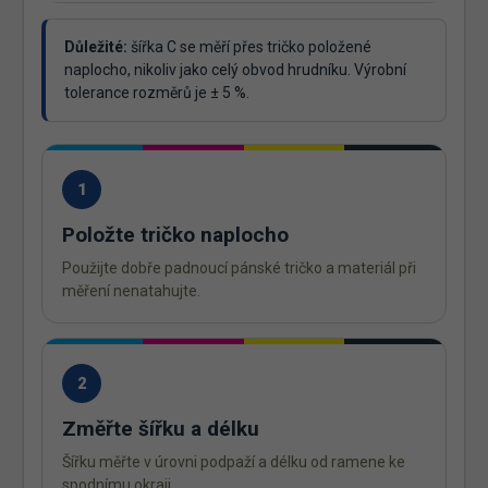
Důležité:
šířka C se měří přes tričko položené
naplocho, nikoliv jako celý obvod hrudníku. Výrobní
tolerance rozměrů je ± 5 %.
1
Položte tričko naplocho
Použijte dobře padnoucí pánské tričko a materiál při
měření nenatahujte.
2
Změřte šířku a délku
Šířku měřte v úrovni podpaží a délku od ramene ke
spodnímu okraji.