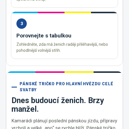
3
Porovnejte s tabulkou
Zohledněte, zda má ženich raději přiléhavější, nebo
pohodlnější volnější střih.
PÁNSKÉ TRIČKO PRO HLAVNÍ HVĚZDU CELÉ
SVATBY
Dnes budoucí ženich. Brzy
manžel.
Kamarádi plánují poslední pánskou jízdu, přípravy
vrcholí a velké „ano“ se rychle blíží. Pánské tričko