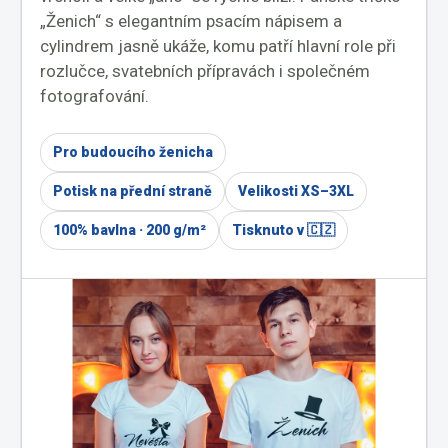
„Ženich“ s elegantním psacím nápisem a
cylindrem jasně ukáže, komu patří hlavní role při
rozlučce, svatebních přípravách i společném
fotografování.
Pro budoucího ženicha
Potisk na přední straně
Velikosti XS–3XL
100% bavlna · 200 g/m²
Tisknuto v 🇨🇿