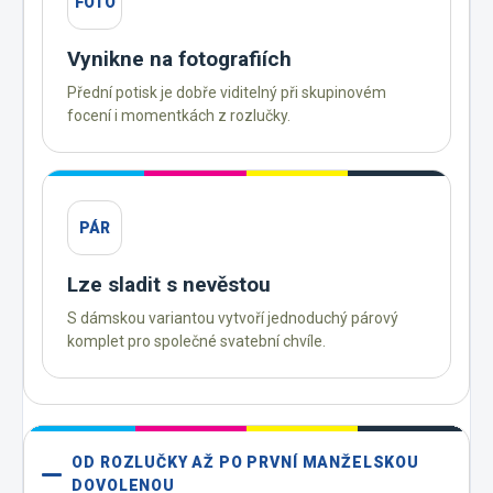
FOTO
Vynikne na fotografiích
Přední potisk je dobře viditelný při skupinovém
focení i momentkách z rozlučky.
PÁR
Lze sladit s nevěstou
S dámskou variantou vytvoří jednoduchý párový
komplet pro společné svatební chvíle.
OD ROZLUČKY AŽ PO PRVNÍ MANŽELSKOU
DOVOLENOU