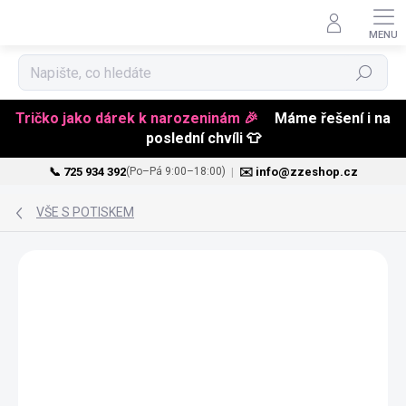
Hledat
Tričko jako dárek k narozeninám 🎉
Máme řešení i na
poslední chvíli 👕
📞 725 934 392
|
✉️ info@zzeshop.cz
(Po–Pá 9:00–18:00)
Přejít
na
VŠE S POTISKEM
obsah