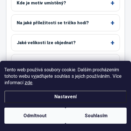
Kde je motiv umístěný?
Na jaké příležitosti se tričko hodí?
Jaké velikosti lze objednat?
Jak správně vybrat velikost?
Tento web používá soubory cookie. Dalším procházením
tohoto webu vyjadřujete souhlas s jejich používáním.. Více
Co zvolit mezi dvěma velikostmi?
informací
zde
.
Nastavení
Jsou všechny barvy dostupné ve všech
velikostech?
Odmítnout
Souhlasím
Lze motiv upravit?