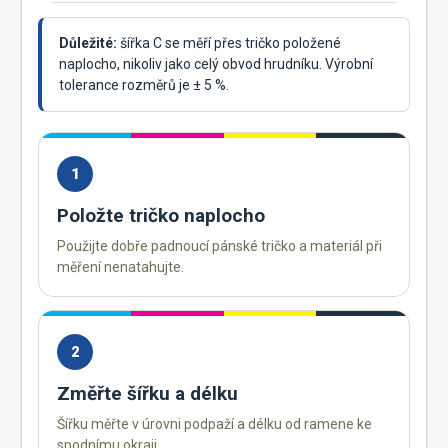
Důležité:
šířka C se měří přes tričko položené
naplocho, nikoliv jako celý obvod hrudníku. Výrobní
tolerance rozměrů je ± 5 %.
1
Položte tričko naplocho
Použijte dobře padnoucí pánské tričko a materiál při
měření nenatahujte.
2
Změřte šířku a délku
Šířku měřte v úrovni podpaží a délku od ramene ke
spodnímu okraji.