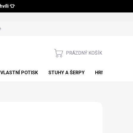
víli 👕
 a vrácení zboží
Obchodní podmínky
Podmínky ochrany osobní
PRÁZDNÝ KOŠÍK
NÁKUPNÍ
KOŠÍK
VLASTNÍ POTISK
STUHY A ŠERPY
HRNKY S POTIS