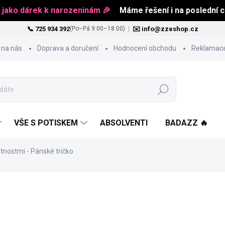
 jako dárek k narozeninám 🎉
Máme řešení i na poslední ch
📞 725 934 392
|
✉️ info@zzeshop.cz
(Po–Pá 9:00–18:00)
 na nás
Doprava a doručení
Hodnocení obchodu
Reklamace
Hledat
VŠE S POTISKEM
ABSOLVENTI
BADAZZ 🔥
tnostmi - Pánské tričko
od
484 Kč