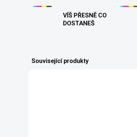
VÍŠ PŘESNĚ CO
DOSTANEŠ
Související produkty
JMÉNO NA PŘÁNÍ
JMÉNO 
PŘIZPŮSOBITELNÝ
PŘIZ
MOTIV