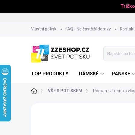
Tričko
Přejít
Vlastní potisk
FAQ - Nejčastější dotazy
Kontakt
na
obsah
TOP PRODUKTY
DÁMSKÉ
PANSKÉ
Domů
VŠE S POTISKEM
Roman - Jméno s vlas
JMÉNO NA PŘÁNÍ
PŘIZPŮSOBITELNÝ
MOTIV