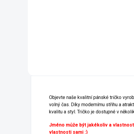
15 - Nebesky Modrá
16 - Středně Zelená
19 - Emerald
23 - Marlboro červená
27 - Kávová
28 - Světlá Khaki
Objevte naše kvalitní pánské tričko vyrob
volný čas. Díky modernímu střihu a atrak
kvalitu a styl. Tričko je dostupné v něko
Jméno může být jakékoliv a vlastnost
vlastnosti sami :)