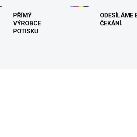
PŘÍMÝ
ODESÍLÁME 
VÝROBCE
ČEKÁNÍ.
POTISKU
NA PŘÁNÍ
PŮSOBITELNÝ
MOTIV