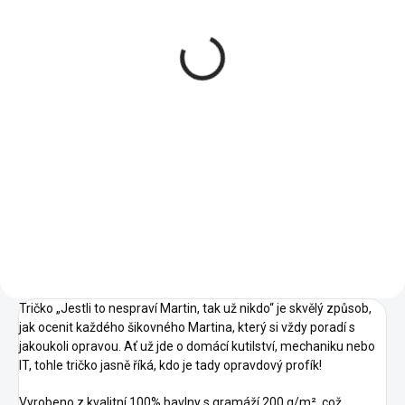
vlastnostmi - Pánské
tričko
484 Kč
od
Detail
03 -
02 -
00 -
01 -
Světle
04 -
Námořní
Bílá
Černá
Šedý
Žlutá
Modrá
05 -
06 -
Melír
07 -
08 -
09 -
Královská
Láhvově
Červená
Písková
Khaki
12 -
Modrá
Zelená
14 -
15 -
11 -
Tmavě
13 -
Azurově
Nebesky
Oranžová
Šedý
Bordó
Modrá
Modrá
16 -
23 -
28 -
Melír
19 -
27 -
Středně
Marlboro
Světlá
Emerald
Kávová
Zelená
červená
Khaki
Tričko „Jestli to nespraví Martin, tak už nikdo“ je skvělý způsob,
jak ocenit každého šikovného Martina, který si vždy poradí s
jakoukoli opravou. Ať už jde o domácí kutilství, mechaniku nebo
IT, tohle tričko jasně říká, kdo je tady opravdový profík!
Vyrobeno z kvalitní 100% bavlny s gramáží 200 g/m², což