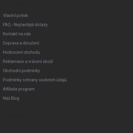
í
INFORMACE PRO VÁS
Vlastní potisk
FAQ - Nejčastější dotazy
Kontakt na nás
Doprava a doručení
Hodnocení obchodu
Reklamace a vrácení zboží
Obchodní podmínky
Podmínky ochrany osobních údajů
Affiliate program
Náš Blog
FACEBOOK