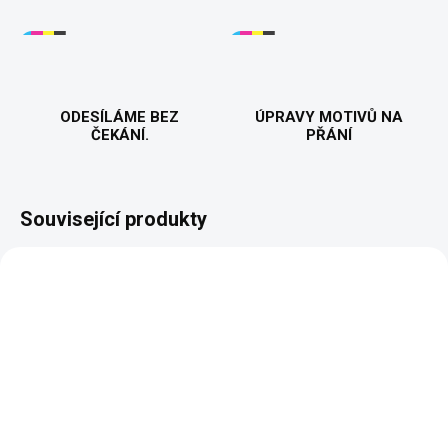
ODESÍLÁME BEZ
ÚPRAVY MOTIVŮ NA
ČEKÁNÍ.
PŘÁNÍ
Související produkty
JMÉNO NA PŘÁNÍ
PŘIZPŮSOBITELNÝ
MOTIV
VYROBÍME A ODEŠLEME DO 2 DNŮ
Roman - Jméno s