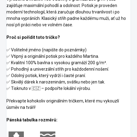
zajišťuje maximální pohodlí a odolnost. Potisk je proveden
moderní technologií, která zaručuje dlouhou trvanlivost i po
mnoha vypráních. Klasický střih padne každému muži, ať už ho
nosí při práci nebo ve volném čase.
Proč si pořídit toto tričko?
✅ Volitelné jméno (napište do poznámky)
✅ Vtipný a originální potisk pro každého Martina.
✅ Kvalitní 100% bavlna s vysokou gramáží 200 g/m².
✅ Pohodlný a univerzální střih pro každodenní nošení.
✅ Odolný potisk, který vydrží i časté praní.
✅ Skvělý dárek k narozeninám, svátku nebo jen tak.
✅ Tisknuto v 🇨🇿 – podpořte lokální výrobu.
Překvapte kohokoliv originálním tričkem, které mu vykouzlí
úsměv na tváři!
Pánská tabulka rozměrů: