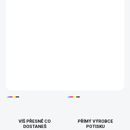
S
M
L
XL
XXL
3XL
?
DORUČÍME DO:
ZVOLTE VARIANTU
MOŽNOSTI DORUČENÍ
−
+
Přidat do košíku
Pánské tričko „Jestli to nespraví Martin, tak už nikdo“ je perfektní
dárek pro každého Martina, který je opravdový mistr svého
řemesla. Kvalitní 100% bavlna, pohodlný střih a odolný potisk
zaručují dlouhou životnost. Ideální dárek k narozeninám nebo jen
tak pro radost. Tisknuto v 🇨🇿.
DETAILNÍ INFORMACE
VÍŠ PŘESNĚ CO
PŘÍMÝ VÝROBCE
DOSTANEŠ
POTISKU