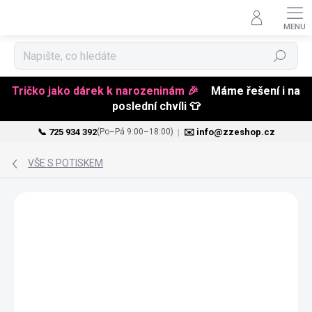
Hledat
Tričko jako dárek k narozeninám 🎉
Máme řešení i na
poslední chvíli 👕
📞 725 934 392
|
✉️ info@zzeshop.cz
(Po–Pá 9:00–18:00)
Přejít
na
VŠE S POTISKEM
obsah
JMÉNO NA PŘÁNÍ
PŘIZPŮSOBITELNÝ
MOTIV