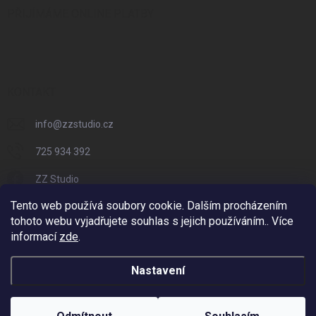
PŘIJÍMÁME ONLINE PLATBY
KONTAKT
info
@
zzstudio.cz
725 934 392
ZZ Studio
Tento web používá soubory cookie. Dalším procházením
zzstudio_cz
tohoto webu vyjadřujete souhlas s jejich používáním.. Více
informací
zde
.
Nastavení
Copyright 2026
ZZ Eshop - Svět potisku
. Všechna práva vyhrazena.
Vytvořil Shoptet