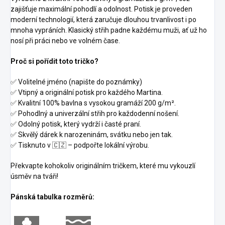
zajišťuje maximální pohodlí a odolnost. Potisk je proveden
moderní technologií, která zaručuje dlouhou trvanlivost i po
mnoha vypráních. Klasický střih padne každému muži, ať už ho
nosí při práci nebo ve volném čase.
Proč si pořídit toto tričko?
✅ Volitelné jméno (napište do poznámky)
✅ Vtipný a originální potisk pro každého Martina.
✅ Kvalitní 100% bavlna s vysokou gramáží 200 g/m².
✅ Pohodlný a univerzální střih pro každodenní nošení.
✅ Odolný potisk, který vydrží i časté praní.
✅ Skvělý dárek k narozeninám, svátku nebo jen tak.
✅ Tisknuto v 🇨🇿 – podpořte lokální výrobu.
Překvapte kohokoliv originálním tričkem, které mu vykouzlí
úsměv na tváři!
Pánská tabulka rozměrů: