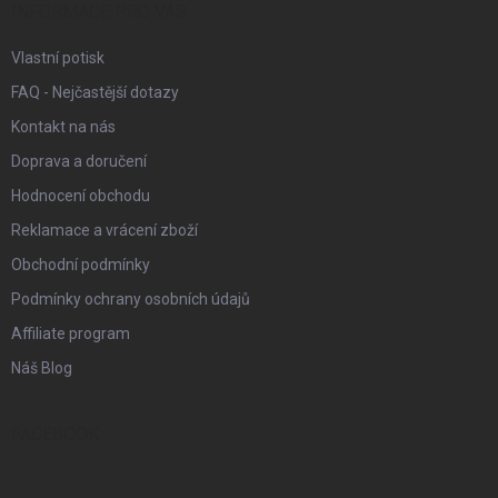
í
INFORMACE PRO VÁS
Vlastní potisk
FAQ - Nejčastější dotazy
Kontakt na nás
Doprava a doručení
Hodnocení obchodu
Reklamace a vrácení zboží
Obchodní podmínky
Podmínky ochrany osobních údajů
Affiliate program
Náš Blog
FACEBOOK