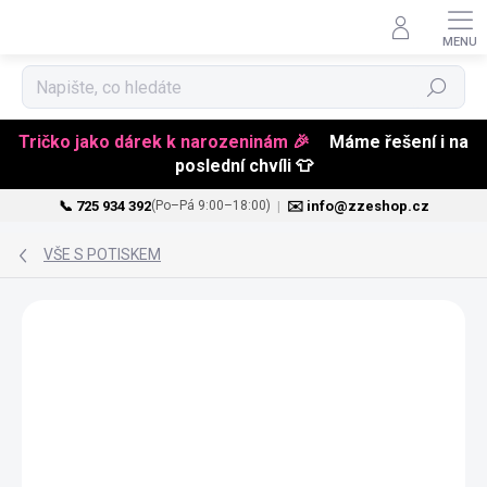
Hledat
Tričko jako dárek k narozeninám 🎉
Máme řešení i na
poslední chvíli 👕
📞 725 934 392
|
✉️ info@zzeshop.cz
(Po–Pá 9:00–18:00)
Přejít
na
VŠE S POTISKEM
obsah
JMÉNO NA PŘÁNÍ
PŘIZPŮSOBITELNÝ
MOTIV