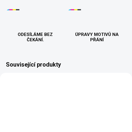
ODESÍLÁME BEZ
ÚPRAVY MOTIVŮ NA
ČEKÁNÍ.
PŘÁNÍ
Související produkty
JMÉNO NA PŘÁNÍ
PŘIZPŮSOBITELNÝ
MOTIV
VYROBÍME A ODEŠLEME DO 2 DNŮ
Roman - Jméno s