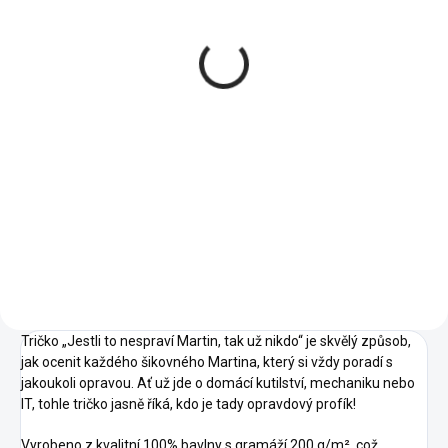
vlastnostmi - Pánské
tričko
484 Kč
od
Detail
03 -
02 -
00 -
01 -
Světle
04 -
Námořní
Bílá
Černá
Šedý
Žlutá
Modrá
05 -
06 -
Melír
07 -
08 -
09 -
Královská
Láhvově
Červená
Písková
Khaki
12 -
Modrá
Zelená
14 -
15 -
11 -
Tmavě
13 -
Azurově
Nebesky
Oranžová
Šedý
Bordó
Modrá
Modrá
16 -
23 -
28 -
Melír
19 -
27 -
Středně
Marlboro
Světlá
Emerald
Kávová
Zelená
červená
Khaki
Tričko „Jestli to nespraví Martin, tak už nikdo“ je skvělý způsob,
jak ocenit každého šikovného Martina, který si vždy poradí s
jakoukoli opravou. Ať už jde o domácí kutilství, mechaniku nebo
IT, tohle tričko jasně říká, kdo je tady opravdový profík!
Vyrobeno z kvalitní 100% bavlny s gramáží 200 g/m², což