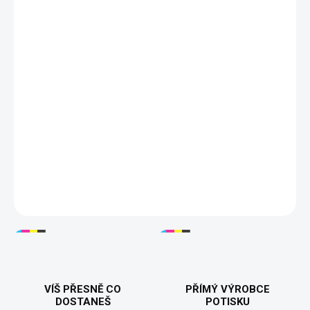
S
M
L
XL
XXL
3XL
?
DORUČÍME DO:
ZVOLTE VARIANTU
MOŽNOSTI DORUČENÍ
−
+
Přidat do košíku
Pánské tričko „Jestli to nespraví Martin, tak už nikdo“ je perfektní
dárek pro každého Martina, který je opravdový mistr svého
řemesla. Kvalitní 100% bavlna, pohodlný střih a odolný potisk
zaručují dlouhou životnost. Ideální dárek k narozeninám nebo jen
tak pro radost. Tisknuto v 🇨🇿.
DETAILNÍ INFORMACE
VÍŠ PŘESNĚ CO
PŘÍMÝ VÝROBCE
DOSTANEŠ
POTISKU