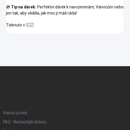
🎁
Tip na dárek:
Perfektní dárek k narozeninám, Vánocům nebo
jen tak, aby věděla, jak moc ji máš ráda!
Tisknuto v 🇨🇿
Z
á
p
a
t
í
INFORMACE PRO VÁS
Vlastní potisk
FAQ - Nejčastější dotazy