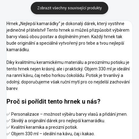
Zobrazit všechny související produkty
Hrnek „Nejlepší kamarádky“ je dokonalý dárek, který vystihne
jedinečné přátelství! Tento hrnek si můžeš přizpůsobit výběrem
barvy vlasů obou postav a doplněním jmen. Každý hrnek tak
bude originální a speciálně vytvořený pro tebe a tvou nejlepší
kamarádku.
Díky kvalitnímu keramickému materiálu a preciznímu potisku je
tento hrnek nejen krásný, ale i praktický. Objem 330 ml je ideální
na ranní kávu, čaj nebo horkou čokoládu. Potisk je trvanlivý a
odolný, doporučujeme však ruční mytí pro co nejdelší zachování
barev.
Proč si pořídit tento hrnek u nás?
✅ Personalizace – možnost výběru barvy vlasů a přidání jmen.
✅ Skvělý a originální dárek pro nejlepší kamarádku.
✅ Kvalitní keramika a precizní potisk.
✅ Objem 330 ml – ideální na kávu, čaj i kakao.