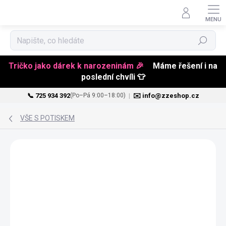
Hledat
Tričko jako dárek k narozeninám 🎉
Máme řešení i na
poslední chvíli 👕
📞 725 934 392
|
✉️ info@zzeshop.cz
(Po–Pá 9:00–18:00)
Přejít
na
VŠE S POTISKEM
obsah
JMÉNO NA PŘÁNÍ
PŘIZPŮSOBITELNÝ
MOTIV