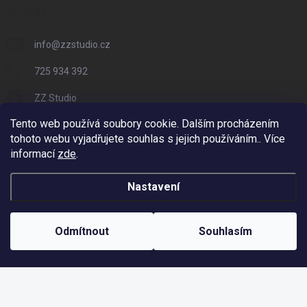
KONTAKT
info
@
zzstudio.cz
725 934 392
ZZ Studio
Tento web používá soubory cookie. Dalším procházením
zzstudio_cz
tohoto webu vyjadřujete souhlas s jejich používáním.. Více
informací
zde
.
Nastavení
Copyright 2026
ZZ Eshop - Svět potisku
. Všechna práva vyhrazena.
Vytvořil Shoptet
Odmítnout
Souhlasím
Odstoupit od smlouvy