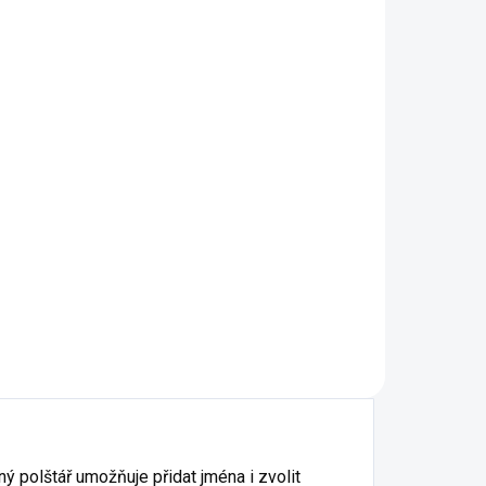
 2 DNŮ
(>5 KS)
lasů
skem
tail
ý polštář umožňuje přidat jména i zvolit