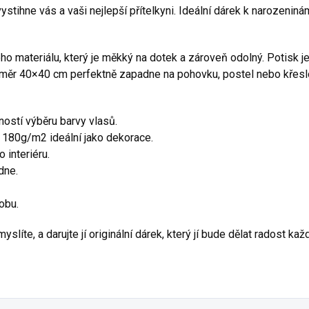
stihne vás a vaši nejlepší přítelkyni. Ideální dárek k narozeniná
ého materiálu, který je měkký na dotek a zároveň odolný. Potisk je
změr 40×40 cm perfektně zapadne na pohovku, postel nebo křesl
ostí výběru barvy vlasů.
 180g/m2 ideální jako dekorace.
 interiéru.
dne.
obu.
slíte, a darujte jí originální dárek, který jí bude dělat radost kaž