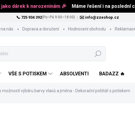
 jako dárek k narozeninám 🎉
Máme řešení i na poslední ch
📞 725 934 392
|
✉️ info@zzeshop.cz
(Po–Pá 9:00–18:00)
 na nás
Doprava a doručení
Hodnocení obchodu
Reklamace
Hledat
VŠE S POTISKEM
ABSOLVENTI
BADAZZ 🔥
s možností výběru barvy vlasů a jména - Dekorační polštář s potiskem
454 Kč