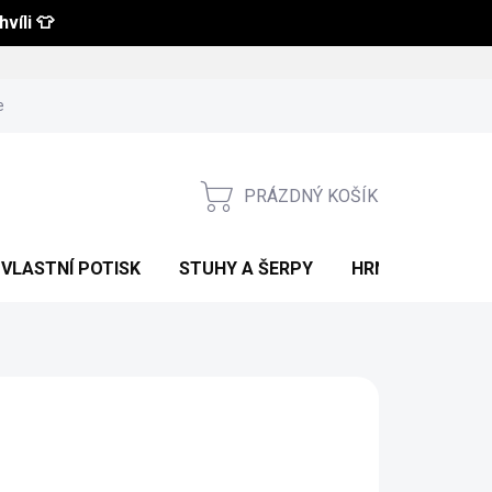
víli 👕
 a vrácení zboží
Obchodní podmínky
Podmínky ochrany osobní
PRÁZDNÝ KOŠÍK
NÁKUPNÍ
KOŠÍK
VLASTNÍ POTISK
STUHY A ŠERPY
HRNKY S POTIS