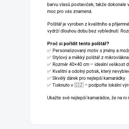
barvu vlasů postaviček, takže dokonale vy
moc pro vás znamená.
Polštář je vyroben z kvalitního a příjemn
vydrží dlouhou dobu bez vyblednutí. Ro
Proč si pořídit tento polštář?
✅ Personalizovaný motiv s jmény a možn
✅ Stylový a měkký polštář z mikrovlákna
✅ Rozměr 40×40 cm – ideální velikost do
✅ Kvalitní a odolný potisk, který nevyble
✅ Skvělý dárek pro nejlepší kamarádky.
✅ Tisknuto v 🇨🇿 – podpořte lokální výr
Ukažte své nejlepší kamarádce, že na ni my