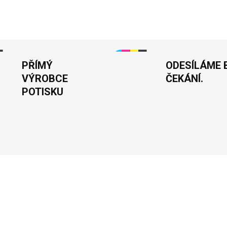
příjemný na dotek. Tisknuto v
DETAILNÍ INFORMACE
PŘÍMÝ
ODESÍLÁME 
VÝROBCE
ČEKÁNÍ.
POTISKU
NA PŘÁNÍ
JMÉNO NA PŘÁNÍ
PŮSOBITELNÝ
PŘIZPŮSOBITELNÝ
MOTIV
MOTIV