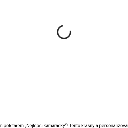
VYROBÍME A ODEŠLEME DO 2 DNŮ
VYROBÍME A ODEŠLEME DO
(>5 KS)
epší kamarádky“ s
„Nejlepší kamarádky“ s
tními jmény - Dekorační
možností výběru barvy v
tářky
a jména - Hrnek s poti
Kč
395 Kč
Detail
De
 Bílá
01 - Černá
Uprostřed
m polštářem „Nejlepší kamarádky“! Tento krásný a personalizovan