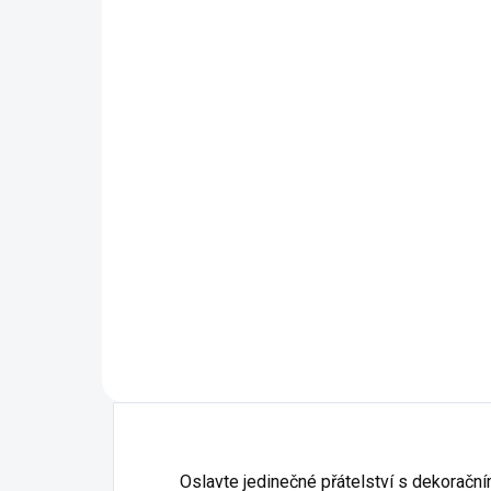
VYROBÍME A ODEŠLEME DO 2 DNŮ
(>5 KS)
Nejlepší kamarádky“ s
Nejl
vlastními jmény - Plecháček
vlas
s potiskem
polš
280 Kč
352 
Detail
00 -
Oslavte jedinečné přátelství s dekorační