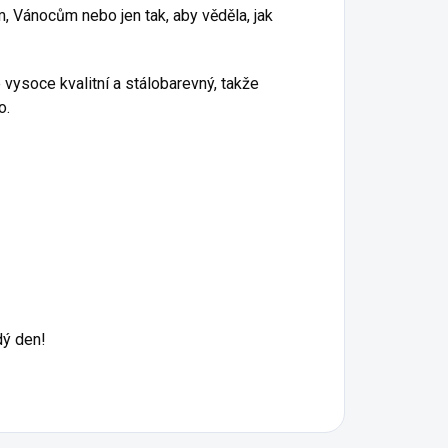
m, Vánocům nebo jen tak, aby věděla, jak
 vysoce kvalitní a stálobarevný, takže
o.
dý den!