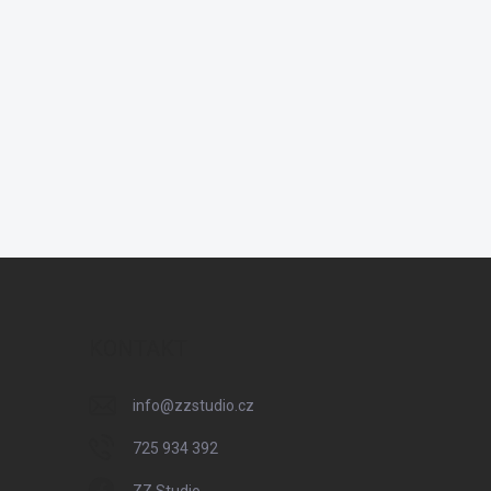
KONTAKT
info
@
zzstudio.cz
725 934 392
ZZ Studio