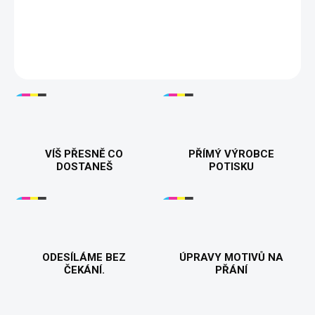
zapáleného hráče! Pánské a dámské tričko, které dokonale
vystihuje váš herní maraton. Pro ty, kteří si váží klidného života
plného jídla, spánku a nekonečných her. 🕹️😎👕
DETAILNÍ INFORMACE
VÍŠ PŘESNĚ CO
PŘÍMÝ VÝROBCE
DOSTANEŠ
POTISKU
ODESÍLÁME BEZ
ÚPRAVY MOTIVŮ NA
ČEKÁNÍ.
PŘÁNÍ