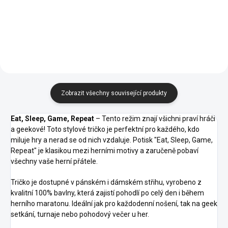
Tangerine
Ocelově
Nebesky
Středně
Frost
Růžová
Fialová
Oranžová
Purpurová
Tyrkysová
Orange
šedá
Modrá
Zelená
92 -
51 -
87 -
43 -
47 -
62 -
96 -
A1 -
Apple
Ledově
Půlnoční
Fuchsiová
Levandulová
Limetková
Citrónová
Korálová
green
Šedá
Modrá
Zobrazit všechny související produkty
Eat, Sleep, Game, Repeat
– Tento režim znají všichni praví hráči
a geekové! Toto stylové tričko je perfektní pro každého, kdo
miluje hry a nerad se od nich vzdaluje. Potisk "Eat, Sleep, Game,
Repeat" je klasikou mezi herními motivy a zaručeně pobaví
všechny vaše herní přátele.
Tričko je dostupné v pánském i dámském střihu, vyrobeno z
kvalitní 100% bavlny, která zajistí pohodlí po celý den i během
herního maratonu. Ideální jak pro každodenní nošení, tak na geek
setkání, turnaje nebo pohodový večer u her.