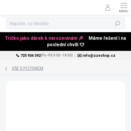
Hledat
Tričko jako dárek k narozeninám 🎉
Máme řešení i na
poslední chvíli 👕
📞 725 934 392
|
✉️ info@zzeshop.cz
(Po–Pá 9:00–18:00)
Přejít
na
VŠE S POTISKEM
obsah