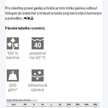
Pro všechny pravé geeky a hráče je toto tričko jasnou volbou!
Vstupte do světa her s hrdostí a noste svůj herní styl s humorem
a pohodlím. 🎮👾🕹️
Pánská tabulka rozměrů: