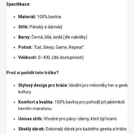
Specifikace:
Materiál:
100% bavlna
Střih:
Pánský a dámský
Barvy:
Černá, bílá, šedá (dle nabídky)
Potisk:
"Eat, Sleep, Game, Repeat"
Velikosti:
S–XXL (dle dostupnosti)
Proč si pořídit toto tričko?
Stylový design pro hráče:
Ideální pro milovníky her a geek
kultury.
Komfort a kvalita:
100% bavlna pro pohodlí při jakémkoli
herním maratonu.
Unisex střih:
Vhodné pro pány i dámy, kteří žijí hrami.
Skvělý dárek:
Dokonalý dárek pro každého geeka a hráče.