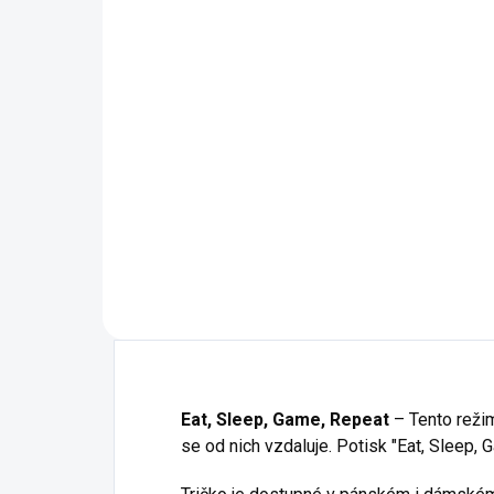
36 - Ocelově šedá
64 - Fialová
13 
92 - Apple green
15 
43 - Fuchsiová
16 
47 - Levandulová
19 
23 
39 
40 
Eat, Sleep, Game, Repeat
– Tento režim
se od nich vzdaluje. Potisk "Eat, Sleep,