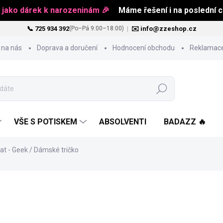
 jako dárek k narozeninám 🎉
Máme řešení i na poslední ch
📞 725 934 392
|
✉️ info@zzeshop.cz
(Po–Pá 9:00–18:00)
 na nás
Doprava a doručení
Hodnocení obchodu
Reklamace
Hledat
VŠE S POTISKEM
ABSOLVENTI
BADAZZ 🔥
eat - Geek / Dámské tričko
484 Kč
Měrná
ZVOLTE VARIANTU
cena: