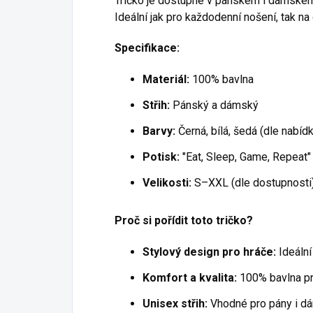
Tričko je dostupné v pánském i dámském s
Ideální jak pro každodenní nošení, tak na
Specifikace:
Materiál:
100% bavlna
Střih:
Pánský a dámský
Barvy:
Černá, bílá, šedá (dle nabíd
Potisk:
"Eat, Sleep, Game, Repeat"
Velikosti:
S–XXL (dle dostupnosti
Proč si pořídit toto tričko?
Stylový design pro hráče:
Ideální
Komfort a kvalita:
100% bavlna pro
Unisex střih:
Vhodné pro pány i dámy