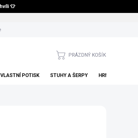
víli 👕
 a vrácení zboží
Obchodní podmínky
Podmínky ochrany osobní
PRÁZDNÝ KOŠÍK
NÁKUPNÍ
KOŠÍK
VLASTNÍ POTISK
STUHY A ŠERPY
HRNKY S POTIS