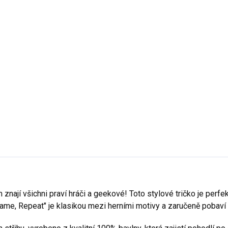
- Bordó
14 - Azurově Modrá
16 - Středně Zelená
- Nebesky Modrá
40 - Purpurová
44 - Tyrkys
- Středně Zelená
51 - Ledově Šedá
- Emerald
62 - Limetková
- Marlboro červená
87 - Půlnoční Modrá
- Trávově Zelená
96 - Citrónová
A1 - Korálov
- Purpurová
 znají všichni praví hráči a geekové! Toto stylové tričko je perfe
 Game, Repeat" je klasikou mezi herními motivy a zaručeně pobaví 