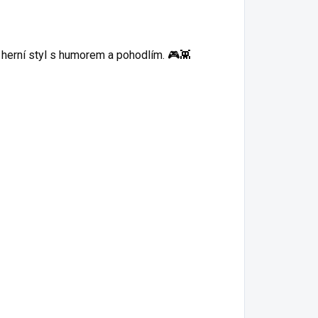
j herní styl s humorem a pohodlím. 🎮👾