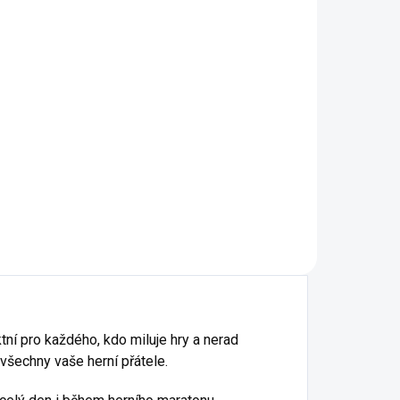
ová
á
ktní pro každého, kdo miluje hry a nerad
všechny vaše herní přátele.