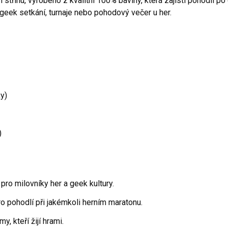
třihu, vyrobeno z kvalitní 100% bavlny, která zajistí pohodlí po
 geek setkání, turnaje nebo pohodový večer u her.
ky)
)
 pro milovníky her a geek kultury.
 pohodlí při jakémkoli herním maratonu.
, kteří žijí hrami.