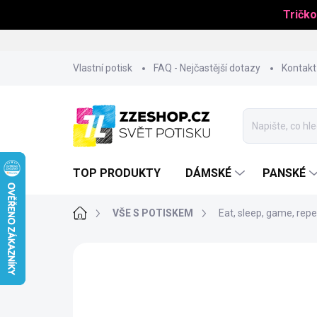
Tričko
Přejít
Vlastní potisk
FAQ - Nejčastější dotazy
Kontakt
na
obsah
TOP PRODUKTY
DÁMSKÉ
PANSKÉ
Domů
VŠE S POTISKEM
Eat, sleep, game, rep