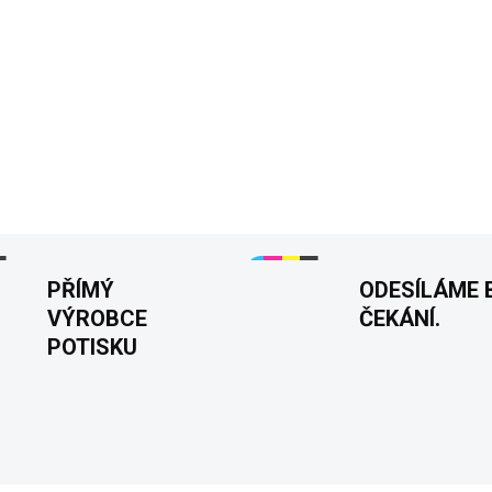
−
+
Máte rána pomalá a potřebuje
"Zpracovávám 0% dokončeno" p
probuzení nefungují na plný v
Ideální pro lenochy i IT nadš
DETAILNÍ INFORMACE
PŘÍMÝ
ODESÍLÁME 
VÝROBCE
ČEKÁNÍ.
POTISKU