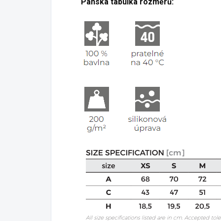
Pánská tabulka rozměrů: