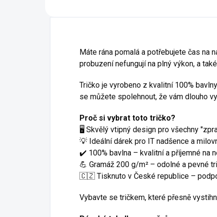
Máte rána pomalá a potřebujete čas na na
probuzení nefungují na plný výkon, a tak
Tričko je vyrobeno z kvalitní 100% bavln
se můžete spolehnout, že vám dlouho vydrž
Proč si vybrat toto tričko?
🖥️ Skvělý vtipný design pro všechny "zprac
💡 Ideální dárek pro IT nadšence a milovn
✔️ 100% bavlna – kvalitní a příjemné na n
💪 Gramáž 200 g/m² – odolné a pevné tri
🇨🇿 Tisknuto v České republice – podpoř
Vybavte se tričkem, které přesně vystih