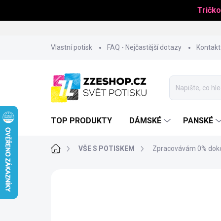
Tričko
Přejít
Vlastní potisk
FAQ - Nejčastější dotazy
Kontakt
na
obsah
TOP PRODUKTY
DÁMSKÉ
PANSKÉ
Domů
VŠE S POTISKEM
Zpracovávám 0% doko