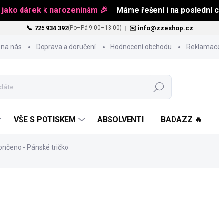
 jako dárek k narozeninám 🎉
Máme řešení i na poslední ch
📞 725 934 392
|
✉️ info@zzeshop.cz
(Po–Pá 9:00–18:00)
 na nás
Doprava a doručení
Hodnocení obchodu
Reklamace
Hledat
VŠE S POTISKEM
ABSOLVENTI
BADAZZ 🔥
nčeno - Pánské tričko
484 Kč
Měrná
ZVOLTE VARIANTU
cena: