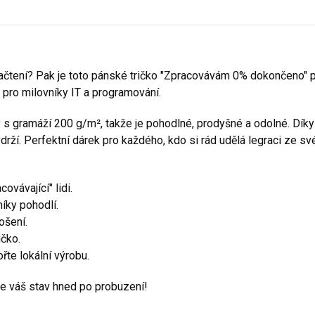
čtení? Pak je toto pánské tričko "Zpracovávám 0% dokončeno" pře
é pro milovníky IT a programování.
y s gramáží 200 g/m², takže je pohodlné, prodyšné a odolné. Dík
í. Perfektní dárek pro každého, kdo si rád udělá legraci ze své 
ovávající" lidi.
íky pohodlí.
ošení.
čko.
te lokální výrobu.
ne váš stav hned po probuzení!