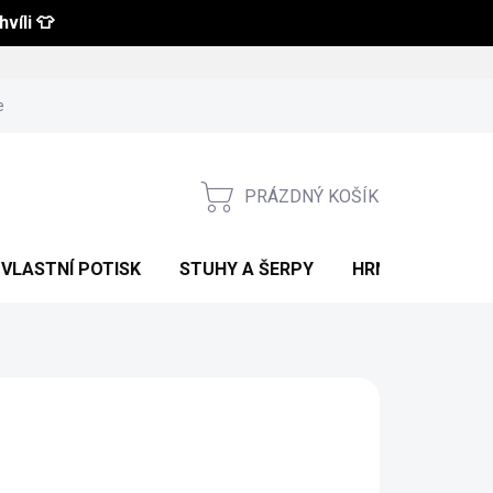
víli 👕
 a vrácení zboží
Obchodní podmínky
Podmínky ochrany osobní
PRÁZDNÝ KOŠÍK
NÁKUPNÍ
KOŠÍK
VLASTNÍ POTISK
STUHY A ŠERPY
HRNKY S POTIS