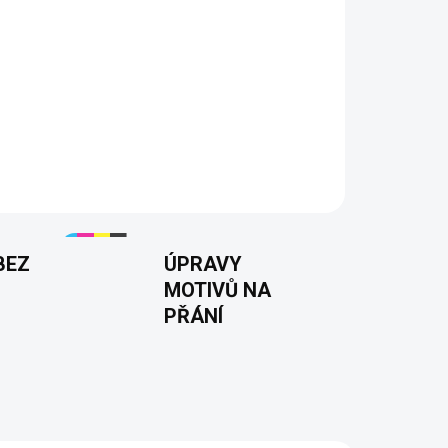
Přidat do košíku
te čas na načtení? Pak je toto pánské tričko
řesně pro vás! Ideální pro ty, kteří po
ýkon, a také pro milovníky IT a programování.
ence. Tisknuto v 🇨🇿.
BEZ
ÚPRAVY
MOTIVŮ NA
PŘÁNÍ