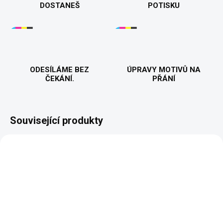
DOSTANEŠ
POTISKU
ODESÍLÁME BEZ
ÚPRAVY MOTIVŮ NA
ČEKÁNÍ.
PŘÁNÍ
Související produkty
VYROBÍME A ODEŠLEME DO 2 DNŮ
VYROBÍME A ODEŠLEME DO 2 DNŮ