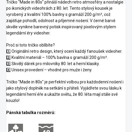
Tričko "Made in 80s" přináší nádech retro atmosféry a nostalgie
po ikonických videohrách z 80. let. Tento stylový kousek je
vyrobený z kvalitní 100% bavlny s gramáží 200 g/m², což
zajišťuje pohodlí, odolnost a příjemné nošení. V černé barvě
skvěle vynikne barevný potisk inspirovaný pixelovým stylem
legendární éry videoher.
Proč si toto tričko oblíbíte?
1️⃣ Originální retro design, který ocení každý fanoušek videoher.
2️⃣ Kvalitní materiál – 100% bavlna s gramáží 200 g/m².
3️⃣ Skvělý dárek pro milovníky 80. let a herní klasiky.
4️⃣ Unisex provedení – vhodné pro muže i ženy.
Tričko "Made in 80s" je perfektní volbou pro každodenní nošení i
jako stylový doplněk na setkání s přáteli. Vyjádřete svou lásku k
legendární herní éře a ukažte světu, že 80. léta mají stále své
kouzlo!
Pánská tabulka rozměrů: