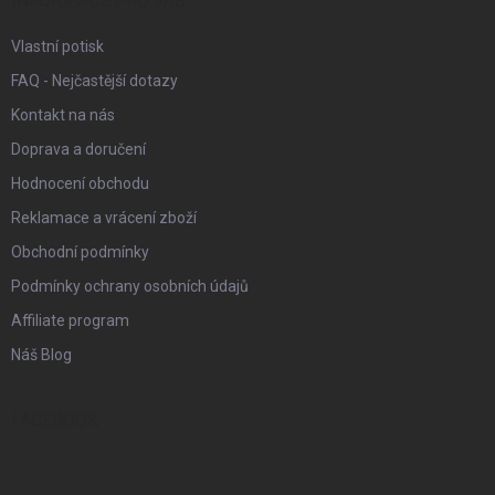
í
INFORMACE PRO VÁS
Vlastní potisk
FAQ - Nejčastější dotazy
Kontakt na nás
Doprava a doručení
Hodnocení obchodu
Reklamace a vrácení zboží
Obchodní podmínky
Podmínky ochrany osobních údajů
Affiliate program
Náš Blog
FACEBOOK