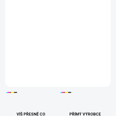
4XL
5XL
DORUČÍME DO:
ZVOLTE VARIANTU
MOŽNOSTI DORUČENÍ
−
+
Přidat do košíku
Tričko "Made in 80s" s ikonickým retro motivem inspirovaným
legendárními hrami 80. let je dokonalým doplňkem pro milovníky
nostalgie. Vyrobeno z kvalitní 100% bavlny, dostupné v černé
barvě. Ideální pro každodenní nošení nebo jako originální dárek!
Tisknuto v 🇨🇿
DETAILNÍ INFORMACE
VÍŠ PŘESNĚ CO
PŘÍMÝ VÝROBCE