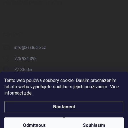
PŘIJÍMÁME ONLINE PLATBY
KONTAKT
info
@
zzstudio.cz
725 934 392
ZZ Studio
Tento web používá soubory cookie. Dalším procházením
zzstudio_cz
tohoto webu vyjadřujete souhlas s jejich používáním.. Více
informací
zde
.
Nastavení
Copyright 2026
ZZ Eshop - Svět potisku
. Všechna práva vyhrazena.
Vytvořil Shoptet
Odmítnout
Souhlasím