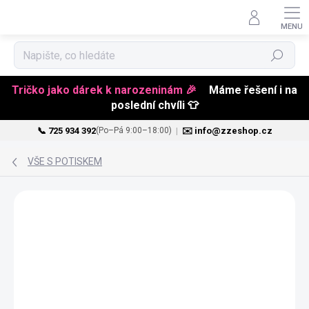
Hledat
Tričko jako dárek k narozeninám 🎉
Máme řešení i na
poslední chvíli 👕
📞 725 934 392
|
✉️ info@zzeshop.cz
(Po–Pá 9:00–18:00)
Přejít
na
VŠE S POTISKEM
obsah