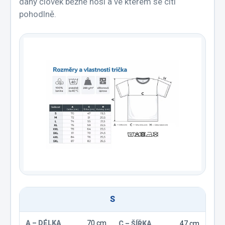
daný člověk běžně nosí a ve kterém se cítí
pohodlně.
S
70 cm
47 cm