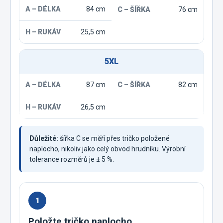
84 cm
76 cm
25,5 cm
5XL
87 cm
82 cm
26,5 cm
Důležité:
šířka C se měří přes tričko položené
naplocho, nikoliv jako celý obvod hrudníku. Výrobní
tolerance rozměrů je ± 5 %.
1
Položte tričko naplocho