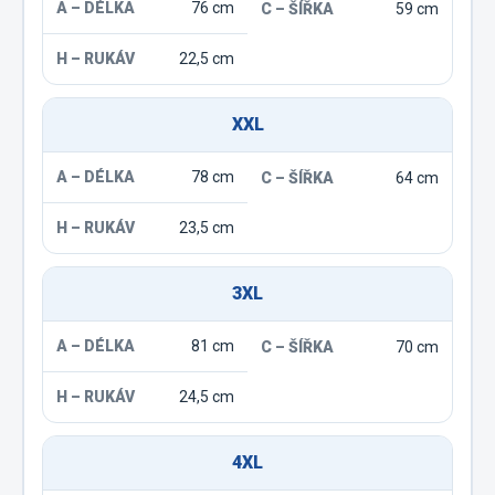
76 cm
59 cm
22,5 cm
XXL
78 cm
64 cm
23,5 cm
3XL
81 cm
70 cm
24,5 cm
4XL