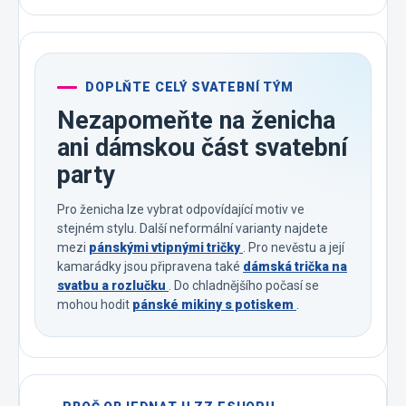
DOPLŇTE CELÝ SVATEBNÍ TÝM
Nezapomeňte na ženicha
ani dámskou část svatební
party
Pro ženicha lze vybrat odpovídající motiv ve
stejném stylu. Další neformální varianty najdete
mezi
pánskými vtipnými tričky
. Pro nevěstu a její
kamarádky jsou připravena také
dámská trička na
svatbu a rozlučku
. Do chladnějšího počasí se
mohou hodit
pánské mikiny s potiskem
.