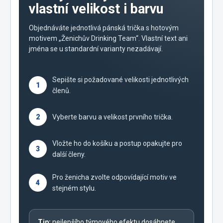
vlastní velikost i barvu
Objednáváte jednotlivá pánská trička s hotovým
motivem „Ženichův Drinking Team“. Vlastní text ani
jména se u standardní varianty nezadávají.
Sepište si požadované velikosti jednotlivých
1
členů.
2
Vyberte barvu a velikost prvního trička.
Vložte ho do košíku a postup opakujte pro
3
další členy.
Pro ženicha zvolte odpovídající motiv ve
4
stejném stylu.
Tip:
nejlepšího týmového efektu dosáhnete