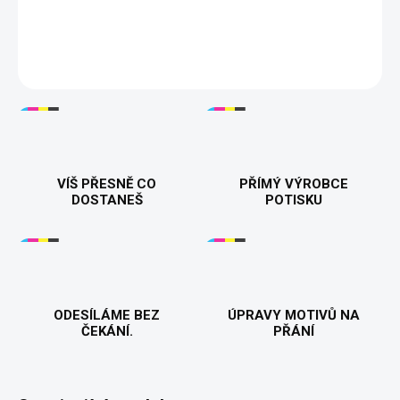
Tisknuto v 🇨🇿
DETAILNÍ INFORMACE
VÍŠ PŘESNĚ CO
PŘÍMÝ VÝROBCE
DOSTANEŠ
POTISKU
ODESÍLÁME BEZ
ÚPRAVY MOTIVŮ NA
ČEKÁNÍ.
PŘÁNÍ