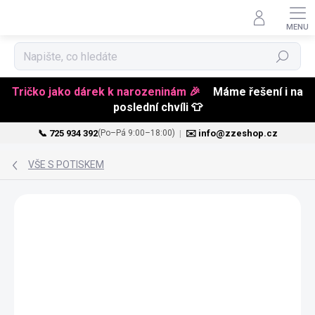
Hledat
Tričko jako dárek k narozeninám 🎉
Máme řešení i na
poslední chvíli 👕
📞 725 934 392
|
✉️ info@zzeshop.cz
(Po–Pá 9:00–18:00)
Přejít
na
VŠE S POTISKEM
obsah