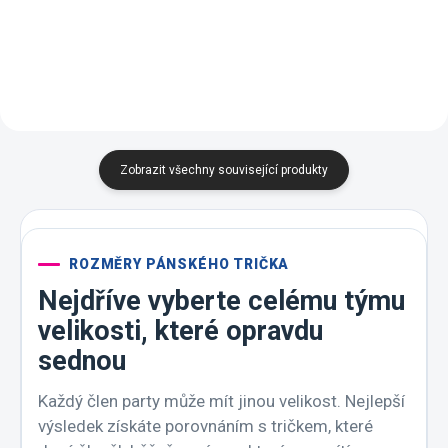
Modrá
Modrá
Zelená
Orange
16 -
23 -
28 -
Melír
19 -
27 -
A7 -
Středně
Marlboro
Světlá
Emerald
Kávová
Frost
Zelená
červená
Khaki
Zobrazit všechny související produkty
ROZMĚRY PÁNSKÉHO TRIČKA
Nejdříve vyberte celému týmu
velikosti, které opravdu
sednou
Každý člen party může mít jinou velikost. Nejlepší
výsledek získáte porovnáním s tričkem, které