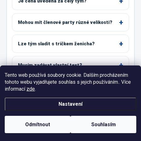
Je cena uvedená za celý tým?
Mohou mít členové party různé velikosti?
Lze tým sladit s tričkem ženicha?
Musím zadávat vlastní text?
Tento web používá soubory cookie. Dalším procházením
tohoto webu vyjadřujete souhlas s jejich používáním.. Více
Lze text nebo detail motivu změnit?
informací
zde
.
Nastavení
Jak správně vybrat velikost?
Odmítnout
Souhlasím
Jsou všechny barvy dostupné ve všech
velikostech?