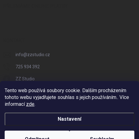
PŘIJÍMÁME ONLINE PLATBY
KONTAKT
info
@
zzstudio.cz
725 934 392
ZZ Studio
Tento web používá soubory cookie. Dalším procházením
zzstudio_cz
tohoto webu vyjadřujete souhlas s jejich používáním.. Více
informací
zde
.
Nastavení
Copyright 2026
ZZ Eshop - Svět potisku
. Všechna práva vyhrazena.
Vytvořil Shoptet