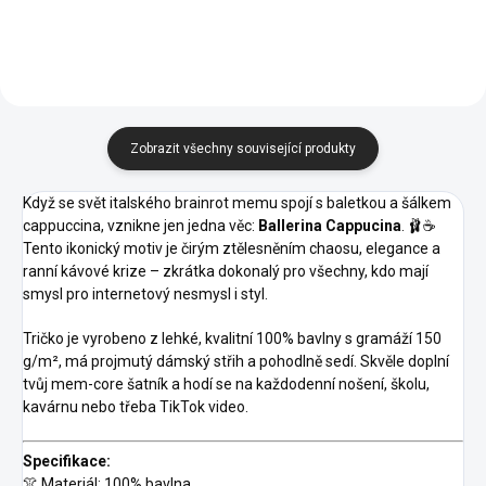
Zobrazit všechny související produkty
Když se svět italského brainrot memu spojí s baletkou a šálkem
cappuccina, vznikne jen jedna věc:
Ballerina Cappucina
. 🩰☕
Tento ikonický motiv je čirým ztělesněním chaosu, elegance a
ranní kávové krize – zkrátka dokonalý pro všechny, kdo mají
smysl pro internetový nesmysl i styl.
Tričko je vyrobeno z lehké, kvalitní 100% bavlny s gramáží 150
g/m², má projmutý dámský střih a pohodlně sedí. Skvěle doplní
tvůj mem-core šatník a hodí se na každodenní nošení, školu,
kavárnu nebo třeba TikTok video.
Specifikace:
👚 Materiál: 100% bavlna