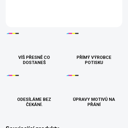
absurdního humoru. 100% bavlna, skvělý střih, tisknuto v 🇨🇿.
Buď stylová a ujetá zároveň.
DETAILNÍ INFORMACE
VÍŠ PŘESNĚ CO
PŘÍMÝ VÝROBCE
DOSTANEŠ
POTISKU
ODESÍLÁME BEZ
ÚPRAVY MOTIVŮ NA
ČEKÁNÍ.
PŘÁNÍ