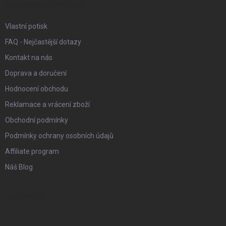
í
INFORMACE PRO VÁS
Vlastní potisk
FAQ - Nejčastější dotazy
Kontakt na nás
Doprava a doručení
Hodnocení obchodu
Reklamace a vrácení zboží
Obchodní podmínky
Podmínky ochrany osobních údajů
Affiliate program
Náš Blog
FACEBOOK