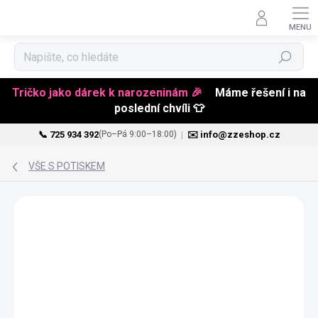
Hledat
Tričko jako dárek k narozeninám 🎉
Máme řešení i na
poslední chvíli 👕
📞 725 934 392
|
✉️ info@zzeshop.cz
(Po–Pá 9:00–18:00)
Přejít
na
VŠE S POTISKEM
obsah